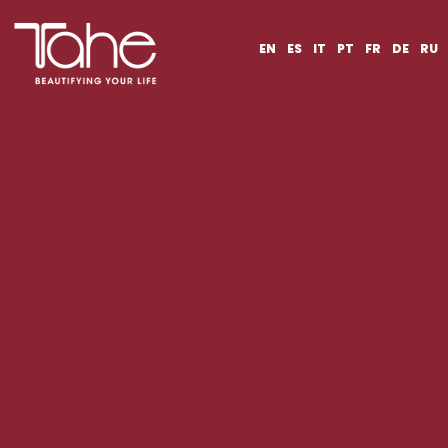
EN
ES
IT
PT
FR
DE
RU