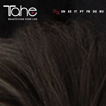
EN
ES
IT
PT
FR
DE
RU