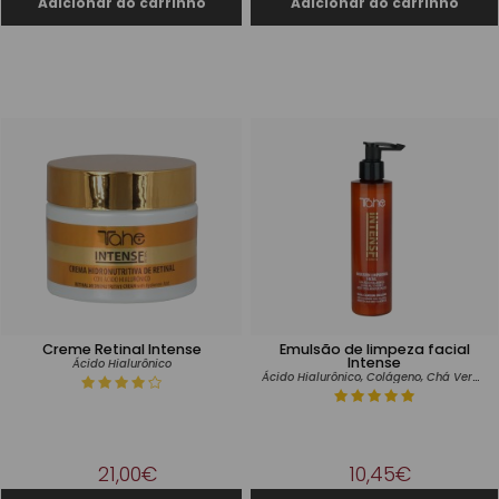
Creme Retinal Intense
Emulsão de limpeza facial
Intense
Ácido Hialurônico
Ácido Hialurônico, Colágeno, Chá Verde y Óleo de Amêndoas Doces
21,00€
10,45€