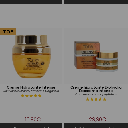
TOP
Creme Hidratante Intense
Creme hidratante Exohydra
Exossoma intenso
Rejuvenescimento, firmeza e turgência
Com exossomas e peptídeos
18,90€
29,90€