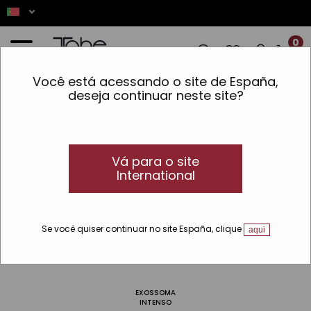
0
Você está acessando o site de España,
ENCOMENDAS REALIZADAS ENTRE 7 E 16
deseja continuar neste site?
Início
»
Pele
»
Linhas
»
Intense
Intense
Intense, a linha anti-envelhecimento da
Vá para o site
Tahe
International
Prevenir e corrigir o envelhecimento da pele com a linha
Intense de Tahe.
Se você quiser continuar no site España, clique
aqui
Ajustar Pesquisa
EXOSSOMA
INTENSO