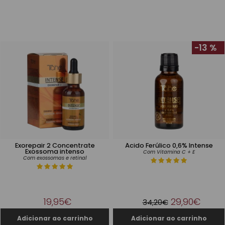
-13 %
Exorepair 2 Concentrate
Ácido Ferúlico 0,6% Intense
Exossoma intenso
Com Vitamina C + E
Com exossomas e retinal
19,95€
29,90€
34,20€