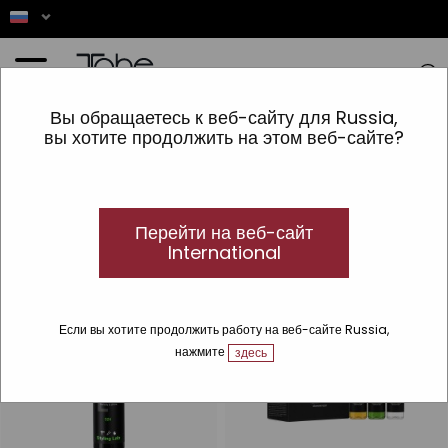
Главная
»
ВОЛОСЫ
»
Acabado
»
Спреи для волос
Вы обращаетесь к веб-сайту для Russia,
вы хотите продолжить на этом веб-сайте?
Спреи для волос
Спрей для волос
Откройте для себя лучшие профессиональные лаки для волос
парикмахерского качества.
Перейти на веб-сайт
International
Если вы хотите продолжить работу на веб-сайте Russia,
нажмите
здесь