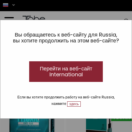
Главная
»
ВОЛОСЫ
»
Tratamientos especiales
»
Solución Anti-Caída
»
Ампулы против
Вы обращаетесь к веб-сайту для Russia,
выпадения волос
вы хотите продолжить на этом веб-сайте?
Ампулы против выпадения волос
Ампулы и лосьоны Tahe против выпадения
волос
Перейти на веб-сайт
Откройте для себя наши ампулы и лосьоны против выпадения
International
волос.
Если вы хотите продолжить работу на веб-сайте Russia,
нажмите
здесь
VEGAN