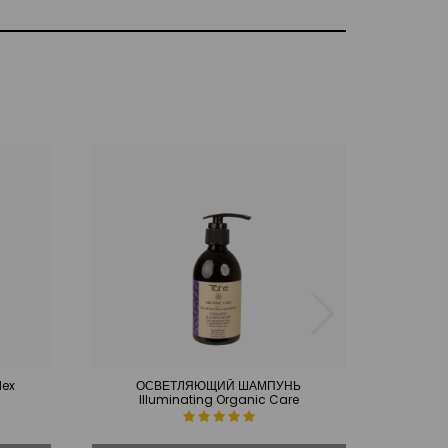
lex
ОСВЕТЛЯЮЩИЙ ШАМПУНЬ
Мас
Illuminating Organic Care
L