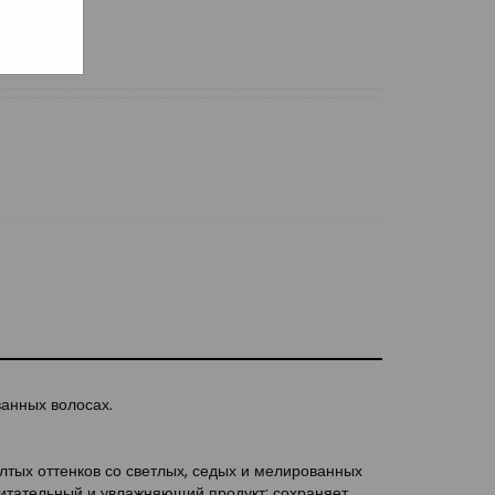
анных волосах.
тых оттенков со светлых, седых и мелированных
питательный и увлажняющий продукт: сохраняет