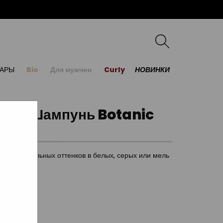
УАРЫ
Bio
Для мужчин
Curly
НОВИНКИ
ение Шампунь Botanic
нежелательных оттенков в белых, серых или мель