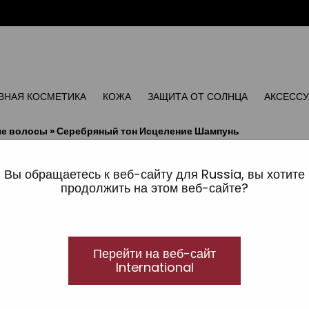
ВНАЯ КОСМЕТИКА
КОЖА
ЗАЩИТА ОТ СОЛНЦА
АКСЕСС
ые волосы
»
Серебряный тон Исцеление Шампунь
Серебряный тон Исцел
Вы обращаетесь к веб-сайту для Russia, вы хотите
Для белых, седых или мель волосы
продолжить на этом веб-сайте?
Специфическая коррекция шампуня для удаления 
волосы.
Перейти на веб-сайт
International
Размер:
300 ml
Ref.: 12050067