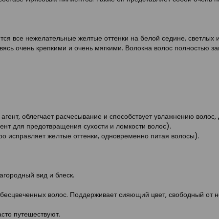
ся все нежелательные желтые оттенки на белой седине, светлых и
овясь очень крепкими и очень мягкими. Волокна волос полностью з
нт, облегчает расчесывание и способствует увлажнению волос, 
 для предотвращения сухости и ломкости волос).
исправляет желтые оттенки, одновременно питая волосы).
агородный вид и блеск.
бесцвеченных волос. Поддерживает сияющий цвет, свободный от н
асто путешествуют.