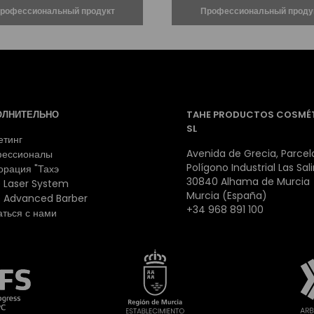
ОЛНИТЕЛЬНО
TAHE PRODUCTOS COSMÉ
SL
етинг
Avenida de Grecia, Parcela
ессионалы
Polígono Industrial Las Sal
орация "Тахэ
30840 Alhama de Murcia
 Laser System
Murcia (España)
 Advanced Barber
+34 968 891 100
аться с нами