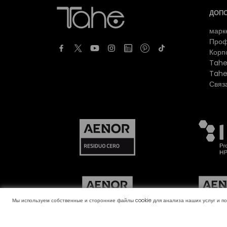
ДОП
марк
Проф
Корп
Tahe
Tahe
Связ
Мы используем собственные и сторонние файлы cookie для анализа наших услуг и п