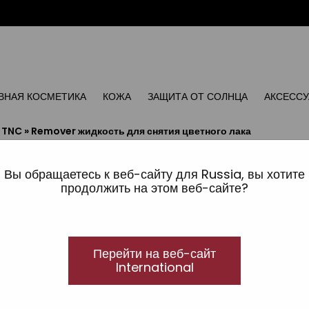
ВНАЯ КОСМЕТИКА
КОЖА
ЗАЩИТА ОТ СОЛНЦА
АКСЕСС
»
TNC
»
Remover жидкость для снятия цветного лака
Remover жидкость для 
TNC
Вы обращаетесь к веб-сайту для Russia, вы хотите
продолжить на этом веб-сайте?
Средство для снятия УФ-лака
Перейти на веб-сайт
International
Средство для снятия УФ-лака.
Удаляет цвет за 15 минут.