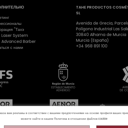
ОЛНИТЕЛЬНО
TAHE PRODUCTOS COSMÉ
SL
етинг
Avenida de Grecia, Parcela
ессионалы
Polígono Industrial Las Sal
орация "Тахэ
30840 Alhama de Murcia
 Laser System
Murcia (España)
 Advanced Barber
+34 968 891 100
аться с нами
оказа вам рекламы в соответствии с вашими предпочтениями на основе профиля ваших п
можете найти в нашем
Политика в отношении файлов cookie