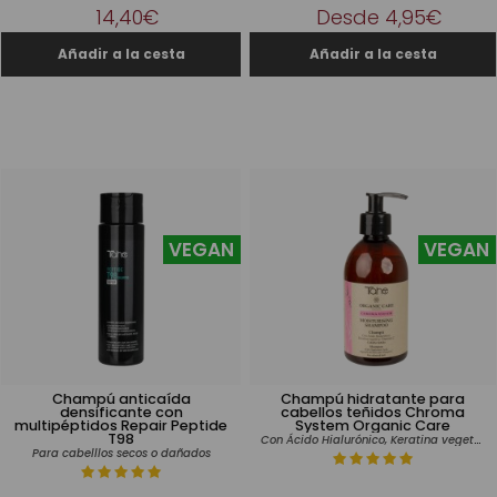
14,40€
Desde 4,95€
VEGAN
VEGAN
Champú anticaída
Champú hidratante para
densificante con
cabellos teñidos Chroma
multipéptidos Repair Peptide
System Organic Care
T98
Con Ácido Hialurónico, Keratina vegetal y Vitamina C
Para cabelllos secos o dañados