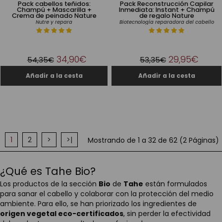
Pack cabellos teñidos:
Pack Reconstrucción Capilar
Champú + Mascarilla +
Inmediata: Instant + Champú
Crema de peinado Nature
de regalo Nature
Nutre y repara
Biotecnología reparadora del cabello
34,90€
29,95€
54,35€
53,35€
1
2
>
>|
Mostrando de 1 a 32 de 62 (2 Páginas)
¿Qué es Tahe Bio?
Los productos de la sección
Bio
de
Tahe
están formulados
para sanar el cabello y colaborar con la protección del medio
ambiente. Para ello, se han priorizado los ingredientes de
origen vegetal eco-certificados
, sin perder la efectividad