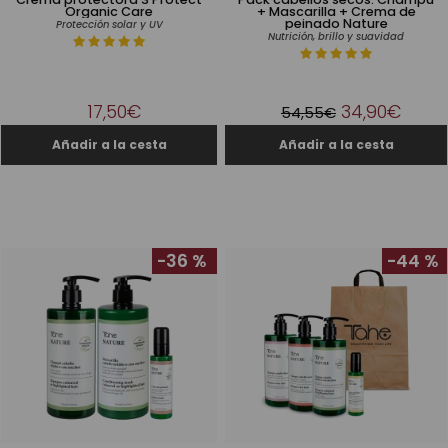
Organic Care
+ Mascarilla + Crema de
peinado Nature
Protección solar y UV
Nutrición, brillo y suavidad
17,50€
34,90€
54,55€
-36 %
-44 %