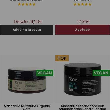
Nutrición, brillo y suavidad
Efecto rubio frío
Desde 14,20€
17,35€
TOP
VEGAN
VEGAN
Mascarilla Nutritium Organic
Mascarilla reparadora con
Care
multipéptidos Repair Peptide