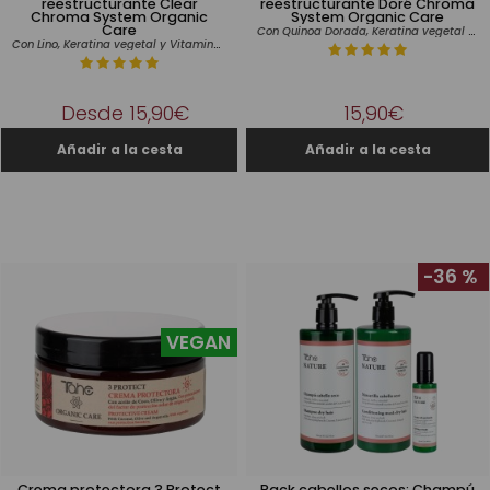
reestructurante Clear
reestructurante Doré Chroma
Chroma System Organic
System Organic Care
Care
Con Quinoa Dorada, Keratina vegetal y Vitamina C
Con Lino, Keratina vegetal y Vitamina C
Desde 15,90€
15,90€
-36 %
VEGAN
Crema protectora 3 Protect
Pack cabellos secos: Champú