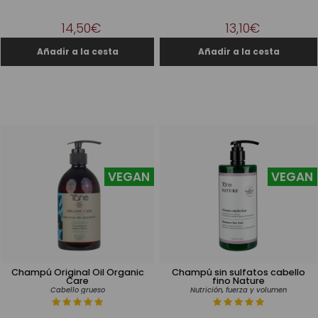
14,50€
13,10€
VEGAN
VEGAN
Champú Original Oil Organic
Champú sin sulfatos cabello
Care
fino Nature
Cabello grueso
Nutrición, fuerza y volumen