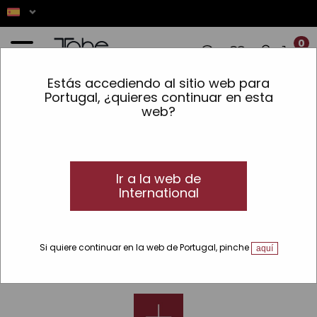
0
Estás accediendo al sitio web para
✨ LOS PEDIDOS REALIZADOS ENTRE EL 
Portugal, ¿quieres continuar en esta
web?
Inicio
»
Bio
Bio
Bio, el alimento orgánico que tu cabello
necesita
Ir a la web de
International
Descubre los productos formulados con ingredientes naturales
y activos orgánicos de Tahe Bio.
Si quiere continuar en la web de Portugal, pinche
aquí
Descubre nuestras categorías