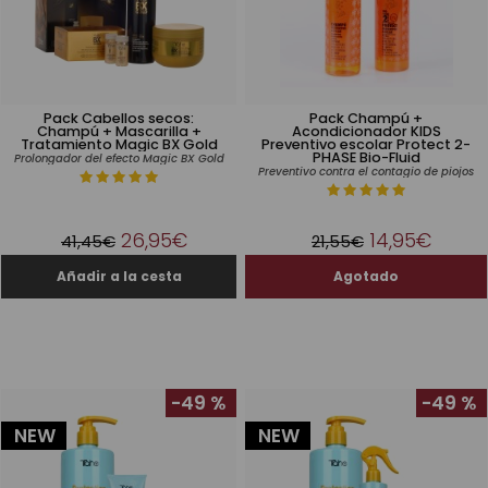
Pack Cabellos secos:
Pack Champú +
Champú + Mascarilla +
Acondicionador KIDS
Tratamiento Magic BX Gold
Preventivo escolar Protect 2-
PHASE Bio-Fluid
Pro­lon­ga­dor del efec­to Magic BX Gold
Preventivo contra el contagio de piojos
26,95€
14,95€
41,45€
21,55€
-49 %
-49 %
NEW
NEW