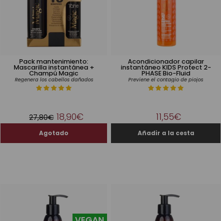
Pack mantenimiento:
Acondicionador capilar
Mascarilla instantánea +
instantáneo KIDS Protect 2-
Champú Magic
PHASE Bio-Fluid
Regenera los cabellos dañados
Previene el contagio de piojos
18,90€
11,55€
27,80€
VEGAN