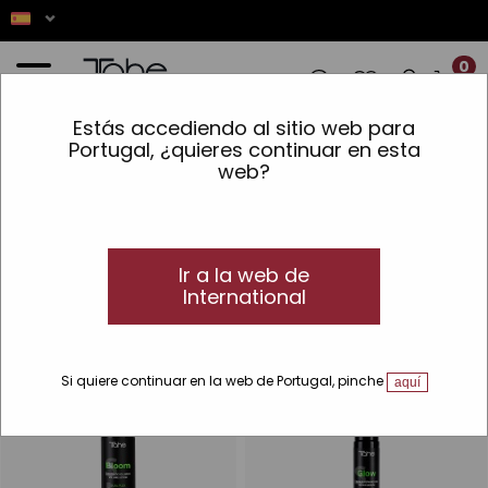
0
Estás accediendo al sitio web para
 LOS PEDIDOS REALIZADOS ENTRE EL 7
Portugal, ¿quieres continuar en esta
web?
Inicio
»
Cabello
»
Estilo y definición
»
Acondicionado
Acondicionado
Mejores acondicionadores para el pelo
Ir a la web de
Selección de mascarillas, lociones y reparadores capilares para
International
el acondicionado del cabello
Si quiere continuar en la web de Portugal, pinche
aquí