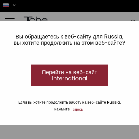
Главная
»
Carta de colores de tintes profesionales para el pelo
Вы обращаетесь к веб-сайту для Russia,
вы хотите продолжить на этом веб-сайте?
Carta de colores de tintes profesionales para el pelo
Перейти на веб-сайт
International
Если вы хотите продолжить работу на веб-сайте Russia,
нажмите
здесь