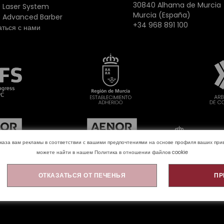
30840 Alhama de Murcia
 Laser System
Murcia (España)
 Advanced Barber
+34 968 891 100
аться с нами
оказа вам рекламы в соответствии с вашими предпочтениями на основе профиля ваших п
можете найти в нашем
Политика в отношении файлов cookie
ОТКАЗАТЬСЯ ОТ ПЕЧЕНЬЯ
ПР
 cookie
Политика конфиденциальности
Юридическое уве