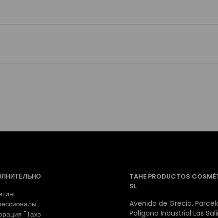
ОЛНИТЕЛЬНО
TAHE PRODUCTOS COSMÉ
SL
етинг
Avenida de Grecia, Parcela
ессионалы
Polígono Industrial Las Sal
орация "Тахэ