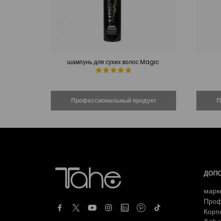
шампунь для сухих волос Magic
ДОП
марк
Проф
Корп