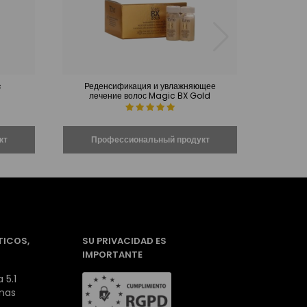
c
Реденсификация и увлажняющее
Сухие 
лечение волос Magic BX Gold
TICOS,
SU PRIVACIDAD ES
IMPORTANTE
 5.1
inas