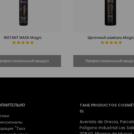
INSTANT MASK Magic
Щелочный шампунь Magi
ОЛНИТЕЛЬНО
TAHE PRODUCTOS COSMÉ
SL
етинг
Avenida de Grecia, Parcela
ессионалы
Polígono Industrial Las Sal
орация "Тахэ
30840 Alhama de Murcia