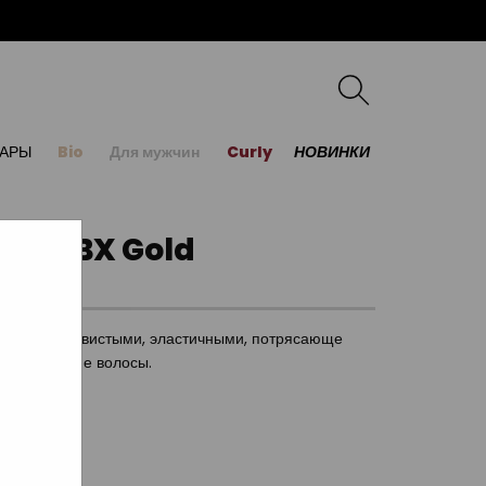
УАРЫ
Bio
Для мужчин
Curly
НОВИНКИ
gic BX Gold
ая их шелковистыми, эластичными, потрясающе
 даже тонкие волосы.