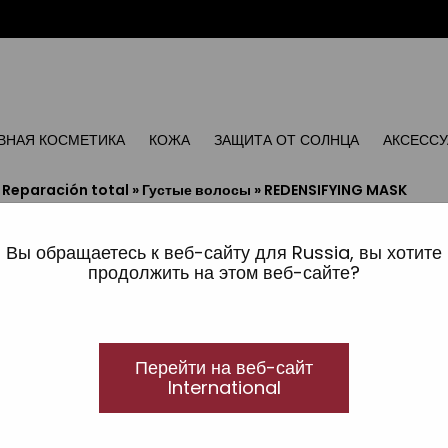
ВНАЯ КОСМЕТИКА
КОЖА
ЗАЩИТА ОТ СОЛНЦА
АКСЕСС
»
Reparación total
»
Густые волосы
»
REDENSIFYING MASK
REDENSIFYING MASK Ma
Вы обращаетесь к веб-сайту для Russia, вы хотите
Ультрапитательная маска
продолжить на этом веб-сайте?
Богатая формула улучшает состояние волос, дел
блестящими и структурированными. Не утяжеляет
Перейти на веб-сайт
International
Доступные форматы:
300 ml