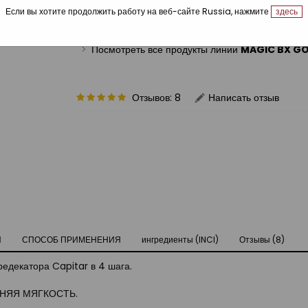
Если вы хотите продолжить работу на веб-сайте Russia, нажмите
здесь
Ref.: 12080002
Посмотреть все продукты линии
MAGIC BX G
Отзывов: 8
Написать отзыв
Ы
СПОСОБ ПРИМЕНЕНИЯ
ингредиенты (INCI)
Отзывы (8)
едекатора Capitar в 4 шага.
ЙНЯЯ МЯГКОСТЬ.