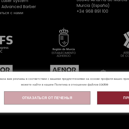
 Laser System
Murcia (España)
 Advanced Barber
+34 968 891 100
аться с нами
оказа вам рекламы в соответствии с вашими предпочтениями на основе профиля ваших п
можете найти в нашем
Политика в отношении файлов cookie
ОТКАЗАТЬСЯ ОТ ПЕЧЕНЬЯ
ПР
 cookie
Политика конфиденциальности
Юридическое уве