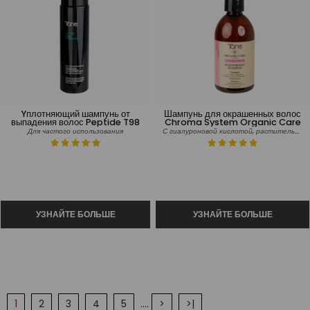
Yплотняющий шампунь от
Шампунь для окрашенных волос
выпадения волос Peptide T98
Chroma System Organic Care
С гиалуроновой кислотой, растительным Кератином и витамином С.
Для частого использования
1
2
3
4
5
....
>
>|