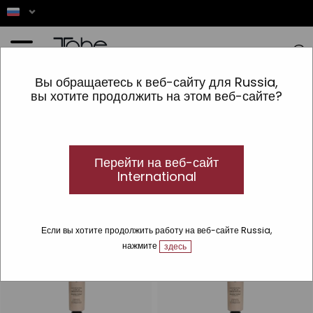
Главная
»
бренды
»
Tahe
Вы обращаетесь к веб-сайту для Russia,
вы хотите продолжить на этом веб-сайте?
Tahe
Tahe, ваши волосы и красота бренда
Купить онлайн профессиональные продукты Tahe, ваш бренд
парикмахерского искусства и эстетики по лучшей цене
Перейти на веб-сайт
International
Если вы хотите продолжить работу на веб-сайте Russia,
нажмите
здесь