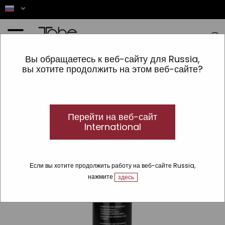
Главная
»
ВОЛОСЫ
»
vrsta izdelka
»
Шампунь
»
Без сульфатов
»
Шампунь против
Вы обращаетесь к веб-сайту для Russia,
выпадения волос Repair
вы хотите продолжить на этом веб-сайте?
Перейти на веб-сайт
International
Если вы хотите продолжить работу на веб-сайте Russia,
нажмите
здесь