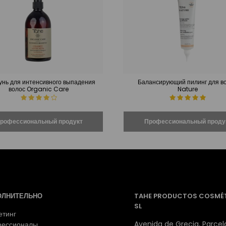
нь для интенсивного выпадения
Балансирующий пилинг для в
волос Organic Care
Nature
ОЛНИТЕЛЬНО
TAHE PRODUCTOS COSMÉ
SL
етинг
Avenida de Grecia, Parcela
ессионалы