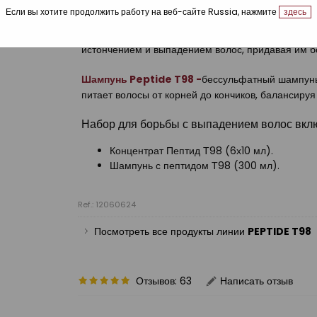
Если вы хотите продолжить работу на веб-сайте Russia, нажмите
здесь
Концентрат Peptide T98
- это восстанавливающ
оказывает мгновенное действие, работая как эф
истончением и выпадением волос, придавая им 
Шампунь Peptide T98 -
бессульфатный шампунь 
питает волосы от корней до кончиков, балансиру
Набор для борьбы с выпадением волос вкл
Концентрат Пептид Т98 (6х10 мл).
Шампунь с пептидом Т98 (300 мл).
Ref.: 12060624
Посмотреть все продукты линии
PEPTIDE T98
Отзывов: 63
Написать отзыв