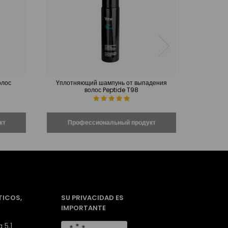
олос
Yплотняющий шампунь от выпадения
Уплотня
волос Peptide T98
TICOS,
SU PRIVACIDAD ES
IMPORTANTE
 5.1