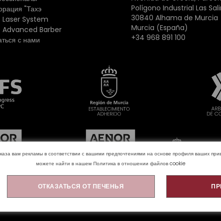
Polígono Industrial Las Sal
орация "Тахэ
30840 Alhama de Murcia
 Laser System
Murcia (España)
 Advanced Barber
+34 968 891 100
аться с нами
оказа вам рекламы в соответствии с вашими предпочтениями на основе профиля ваших п
можете найти в нашем
Политика в отношении файлов cookie
ОТКАЗАТЬСЯ ОТ ПЕЧЕНЬЯ
ПР
 cookie
Политика конфиденциальности
Юридическое уве