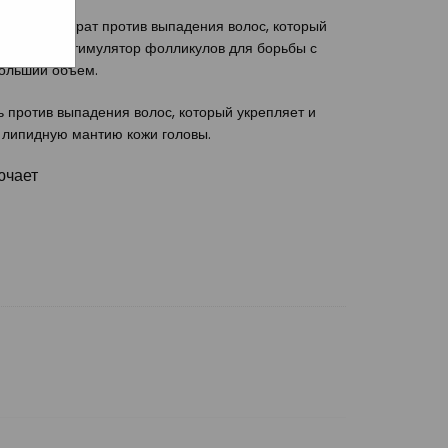
ий концентрат против выпадения волос, который
фективный стимулятор фолликулов для борьбы с
больший объем.
против выпадения волос, который укрепляет и
я липидную мантию кожи головы.
ючает