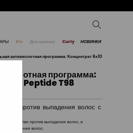
УАРЫ
Bio
Для мужчин
Curly
НОВИНКИ
ная антикислотная программа: Концентрат 6х10
икислотная программа:
ampú Peptide T98
рамма против выпадения волос с
ющее средство против выпадения волос, и
тив выпадения волос.