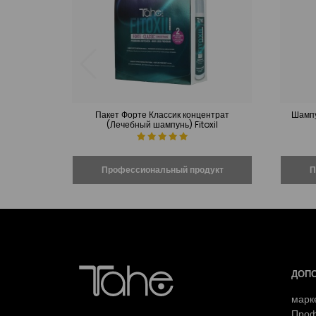
Пакет Форте Классик концентрат
Шампу
(Лечебный шампунь) Fitoxil
ДОП
марк
Проф