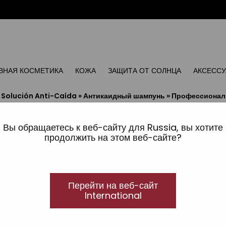
ВНАЯ КОСМЕТИКА
КОЖА
ЗАЩИТА ОТ СОЛНЦА
АКСЕСС
»
Solución Anti-Caída
»
Антикаидный шампунь
»
Профессиональ
Профессиональная ант
Вы обращаетесь к веб-сайту для Russia, вы хотите
продолжить на этом веб-сайте?
Концентрат 6х10 мл Ch
Уплотнение с помощью пептидов
Комплексная уплотняющая прог
Перейти на веб-сайт
пептидами
International
В набор входят концентрат Peptide T98, укрепля
шампунь Peptide T98, укрепляющее средство про