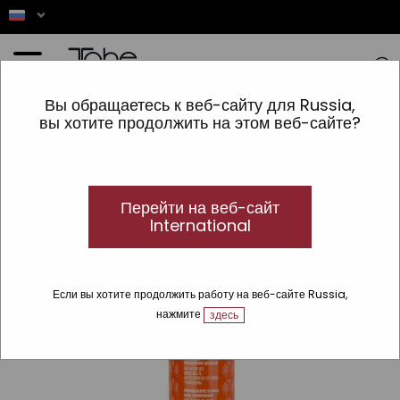
Главная
»
ВОЛОСЫ
»
vrsta izdelka
»
несмываемые кондиционеры
»
Мгновенный
Вы обращаетесь к веб-сайту для Russia,
кондиционер для волос KIDS Protect 2-PHASE
вы хотите продолжить на этом веб-сайте?
Перейти на веб-сайт
International
Если вы хотите продолжить работу на веб-сайте Russia,
нажмите
здесь