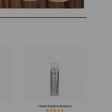
Clean Fixative Botanic
CONC