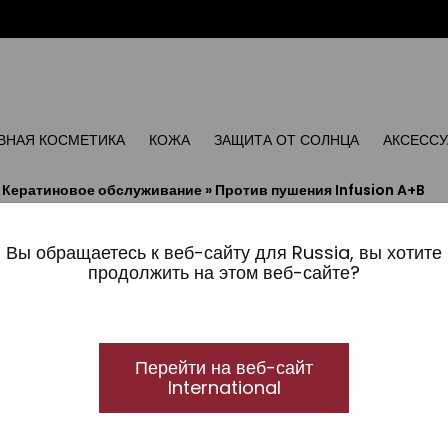
ВНАЯ КОСМЕТИКА
КОЖА
ЗАЩИТА ОТ СОЛНЦА
АКСЕСС
»
Кератиновое обслуживание
»
Против пушения Infusion A+B
Против пушения Infusi
Вы обращаетесь к веб-сайту для Russia, вы хотите
Anti-frizz system Прогрессивное решение
продолжить на этом веб-сайте?
Коктейль из Про-Витамина B5 и Витамина E. Прот
Усиливает блеск и питает волосы. С прогрессир
Перейти на веб-сайт
глубоко питает.
International
Настой активных действующих веществ с множе
против пушения волос, поврежденных в результат