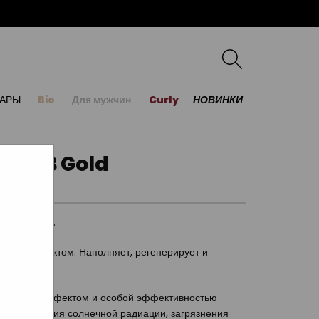
УАРЫ
Bio
Для мужчин
Curly
НОВИНКИ
on A+B Gold
ив пушения.
ующим эффектом. Наполняет, регенерирует и
ственным эффектом и особой эффективностью
е воздействия солнечной радиации, загрязнения