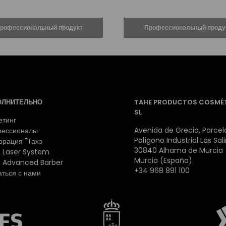
ОЛНИТЕЛЬНО
TAHE PRODUCTOS COSMÉ
SL
етинг
Avenida de Grecia, Parcela
ессионалы
Polígono Industrial Las Sal
орация "Тахэ
30840 Alhama de Murcia
 Laser System
Murcia (España)
 Advanced Barber
+34 968 891 100
аться с нами