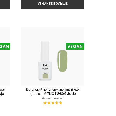
GAN
VEGAN
 лак
Веганский полуперманентный лак
uja
для ногтей TNC | G804 Jade
Долгоиграющий