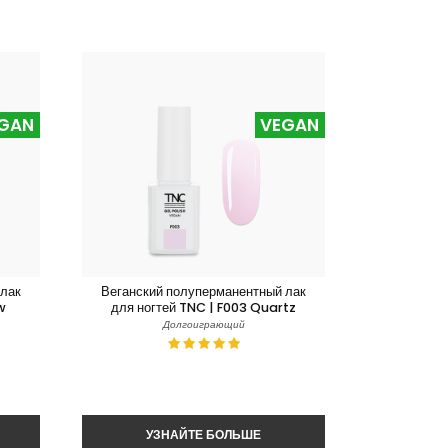
GAN
VEGAN
 лак
Веганский полуперманентный лак
w
для ногтей TNC | F003 Quartz
Долгоиграющий