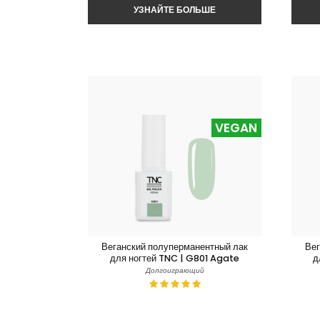
VEGAN
Веганский полуперманентный лак
Вег
для ногтей TNC | G801 Agate
д
Долгоиграющий