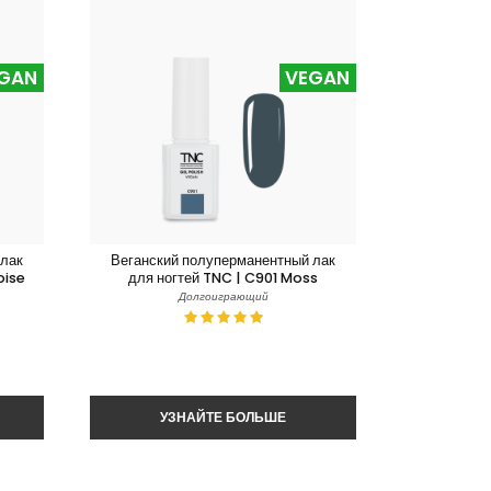
GAN
VEGAN
 лак
Веганский полуперманентный лак
oise
для ногтей TNC | C901 Moss
Долгоиграющий