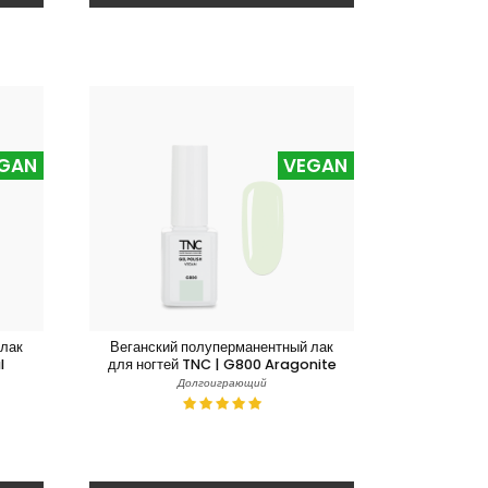
GAN
VEGAN
 лак
Веганский полуперманентный лак
l
для ногтей TNC | G800 Aragonite
Долгоиграющий