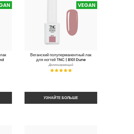
GAN
VEGAN
 лак
Веганский полуперманентный лак
nd
для ногтей TNC | B101 Dune
Долгоиграющий