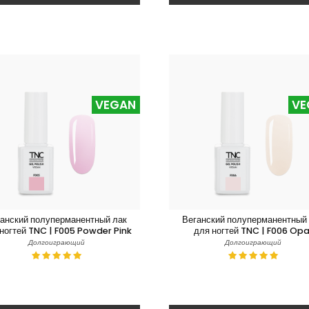
VEGAN
VE
анский полуперманентный лак
Веганский полуперманентный
ногтей TNC | F005 Powder Pink
для ногтей TNC | F006 Opa
Долгоиграющий
Долгоиграющий