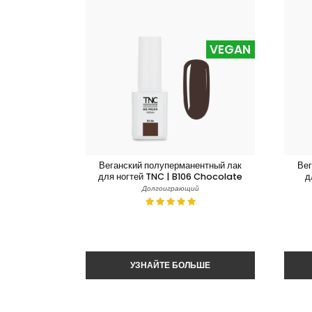
VEGAN
Веганский полуперманентный лак
Вег
для ногтей TNC | B106 Chocolate
д
Долгоиграющий