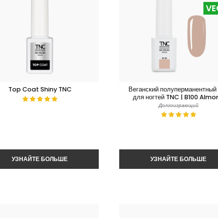
VE
Top Coat Shiny TNC
Веганский полуперманентный
для ногтей TNC | B100 Almo
Долгоиграющий