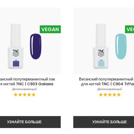
VEGAN
VE
анский полуперманентный лак
Веганский полуперманентный
я ногтей TNC | C903 Galaxia
для ногтей TNC | C904 Tiff
Долгоиграющий
Долгоиграющий