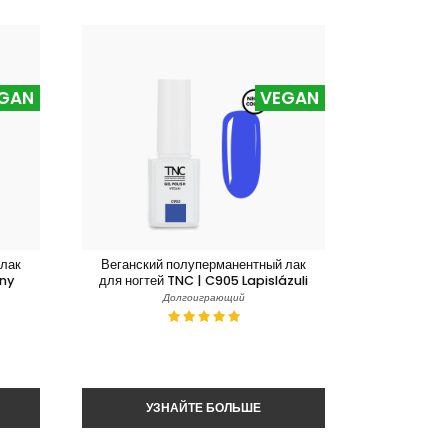
GAN
VEGAN
 лак
Веганский полуперманентный лак
any
для ногтей TNC | C905 Lapislázuli
Долгоиграющий