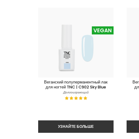
VEGAN
Веганский полуперманентный лак
Вег
для ногтей TNC | C902 Sky Blue
дл
Долгоиграющий