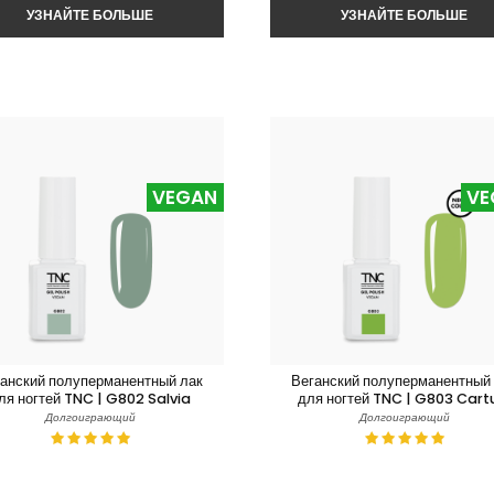
VEGAN
VE
анский полуперманентный лак
Веганский полуперманентный
ля ногтей TNC | G802 Salvia
для ногтей TNC | G803 Cart
Долгоиграющий
Долгоиграющий