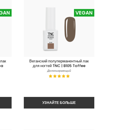
GAN
VEGAN
 лак
Веганский полуперманентный лак
ba
для ногтей TNC | B105 Toffee
Долгоиграющий