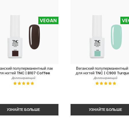
VEGAN
VE
анский полуперманентный лак
Веганский полуперманентный
ля ногтей TNC | B107 Coffee
для ногтей TNC | C900 Turqu
Долгоиграющий
Долгоиграющий