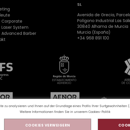
SL
eting
Avenida de Grecia, Parcela
leute
Polígono Industrial Las Sal
 Corporate
30840 Alhama de Murcia
 Laser System
Murcia (España)
 Advanced Barber
+34 968 891 100
akt
e zu analysieren und Ihnen auf der Grundlage eines Profils Ihrer Surfgewohnheiten (z.
Weitere Informationen finden Sie in unserem
Cookies-Politik
COOKIES VERWEIGERN
COOK
nschutzbestimmungen
Rechtlicher Hinweis
Qualität un