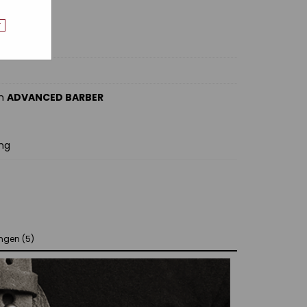
r
an
ADVANCED BARBER
ung
ungen (5)