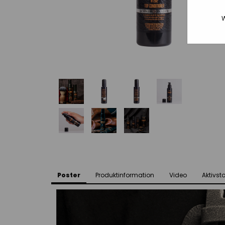
W
Poster
Produktinformation
Video
Aktivsto