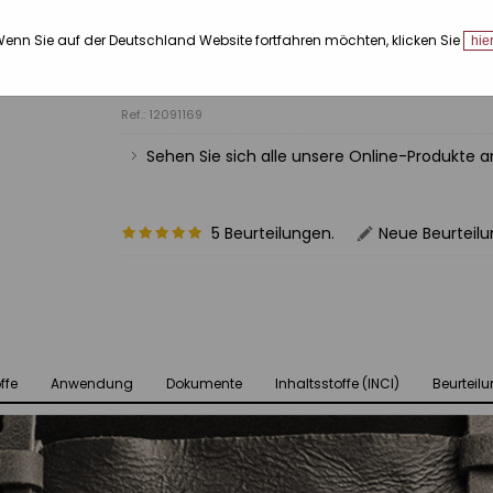
Verfügbare Grössen:
enn Sie auf der Deutschland Website fortfahren möchten, klicken Sie
hie
100 ml
Ref.: 12091169
Sehen Sie sich alle unsere Online-Produkte 
5 Beurteilungen.
Neue Beurteil
ffe
Anwendung
Dokumente
Inhaltsstoffe (INCI)
Beurteil