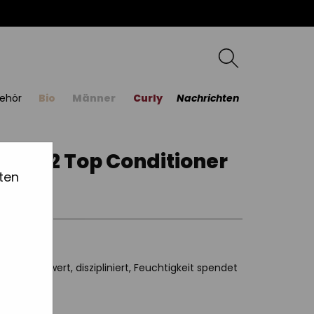
ehör
Bio
Männer
Curly
Nachrichten
Nº 202 Top Conditioner
ten
ht beschwert, diszipliniert, Feuchtigkeit spendet