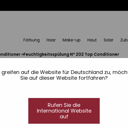
Färbung
Haar
Make-up
Haut
Solar
Zub
nditioner
»
Feuchtigkeitsspülung Nº 202 Top Conditioner
Feuchtigkeitsspülung 
Advanced Barber
e greifen auf die Website für Deutschland zu, möch
Sie auf dieser Website fortfahren?
Für Haar und Bart
Feuchtigkeitsspülung 2 in 1 für Haar und Bart.
Rufen Sie die
Produkt, das die Kopfhaare und die Barthaare nic
International Website
und geschmeidig macht.
auf