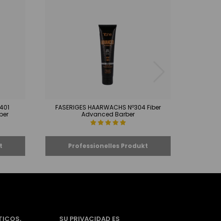
º401
FASERIGES HAARWACHS Nº304 Fiber
HAARMA
ber
Advanced Barber
TICOS,
SU PRIVACIDAD ES