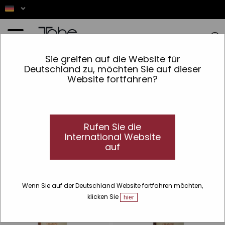
Startseite
»
Haar
»
Art von Produkt
»
Kopfhaut
Sie greifen auf die Website für
Deutschland zu, möchten Sie auf dieser
Kopfhaut
Website fortfahren?
Die besten Produkte zur Behandlung Ihrer
Kopfhaut
Entdecken Sie unsere Auswahl an Produkten für die Pflege und
Behandlung der Kopfhaut
.
Rufen Sie die
International Website
auf
Wenn Sie auf der Deutschland Website fortfahren möchten,
klicken Sie
hier