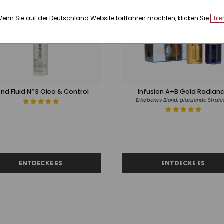
enn Sie auf der Deutschland Website fortfahren möchten, klicken Sie
hie
nd Fluid Nº3 Oleo & Control
Infusion A+B Gold Radian
Erhabenes Blond, glänzende Sträh