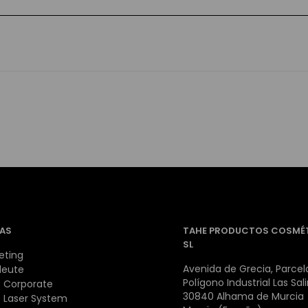
AS
TAHE PRODUCTOS COSMÉ
SL
eting
Avenida de Grecia, Parcela
leute
Polígono Industrial Las Sal
 Corporate
30840 Alhama de Murcia
 Laser System