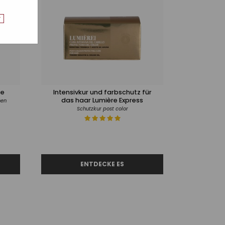
r
ce
Intensivkur und farbschutz für
das haar Lumière Express
nen
Schutzkur post color