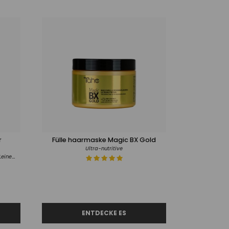
r
Fülle haarmaske Magic BX Gold
Ultra-nutritive
Mit natürlichen Polyphenolen, Kokos-, Leinen- und Sojaöl