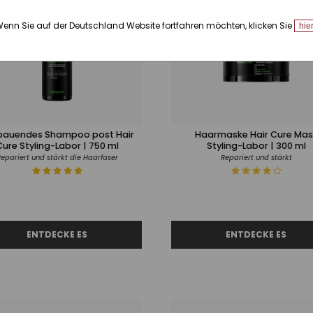
enn Sie auf der Deutschland Website fortfahren möchten, klicken Sie
hie
bauendes Shampoo post Hair
Haarmaske Hair Cure Mas
Cure Styling-Labor | 750 ml
Styling-Labor | 300 ml
epariert und stärkt die Haarfaser
Repariert und stärkt