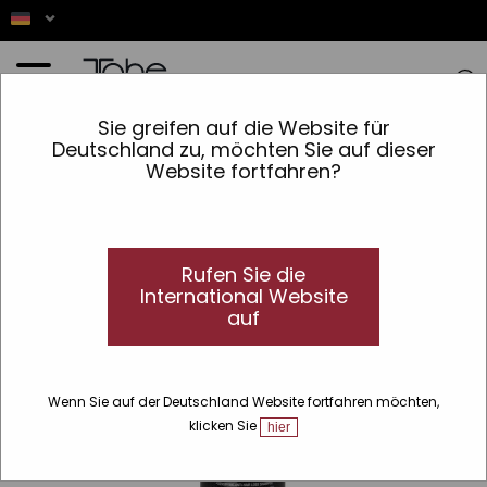
Startseite
»
Haar
»
Art von Produkt
»
Shampoo
»
Sulfatfrei
»
Repair Anti-Haarausfall-
Sie greifen auf die Website für
Shampoo
Deutschland zu, möchten Sie auf dieser
Website fortfahren?
Rufen Sie die
International Website
auf
Wenn Sie auf der Deutschland Website fortfahren möchten,
klicken Sie
hier