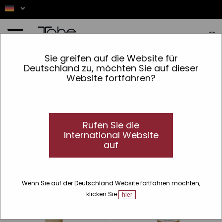
Startseite
»
Haut
»
Körper
»
Hydrat
Sie greifen auf die Website für
Deutschland zu, möchten Sie auf dieser
Hydrat
Website fortfahren?
Feuchtigkeitsspendende Körpercremes
Entdecken Sie unsere Linien feuchtigkeitsspendender
Körpercremes für Körper, Hände und Füße.
Rufen Sie die
International Website
auf
Wenn Sie auf der Deutschland Website fortfahren möchten,
klicken Sie
hier