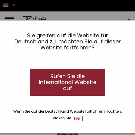
Startseite
»
Haar
»
Produktlinien
»
Tricology
»
Volume
»
Bulking Sache öliges Haar
Sie greifen auf die Website für
Deutschland zu, möchten Sie auf dieser
Website fortfahren?
Rufen Sie die
International Website
auf
Wenn Sie auf der Deutschland Website fortfahren möchten,
klicken Sie
hier