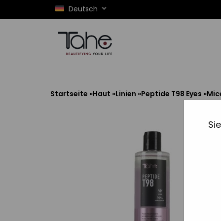
Deutsch
Startseite
»
Haut
»
Linien
»
Peptide T98 Eyes
»
Mice
Si