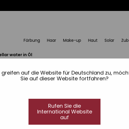
Färbung
Haar
Make-up
Haut
Solar
Zub
llar water in Öl
Micellar water in Öl Pe
e greifen auf die Website für Deutschland zu, möch
Rostro, ojos y labios
Sie auf dieser Website fortfahren?
Micellar water in Öl mit Hyaluronsäure, Peptide
Entfernt sanft, aber gründlich alle Spuren von
Rufen Sie die
und Lippen und versorgt die Haut intensiv mit F
International Website
auf
Kein fettiges oder klebriges Finish.