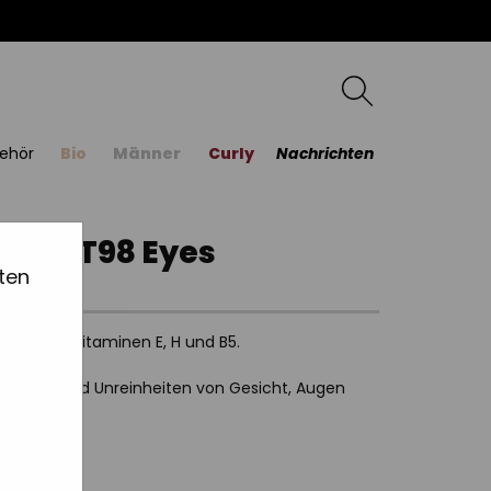
ehör
Bio
Männer
Curly
Nachrichten
ptide T98 Eyes
ten
n und den Vitaminen E, H und B5.
 Make-up und Unreinheiten von Gesicht, Augen
euchtigkeit.