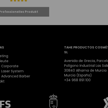
AS
TAHE PRODUCTOS COSMÉ
SL
eting
Avenida de Grecia, Parcela
leute
Polígono Industrial Las Sal
 Corporate
30840 Alhama de Murcia
 Laser System
Murcia (España)
 Advanced Barber
+34 968 891 100
akt