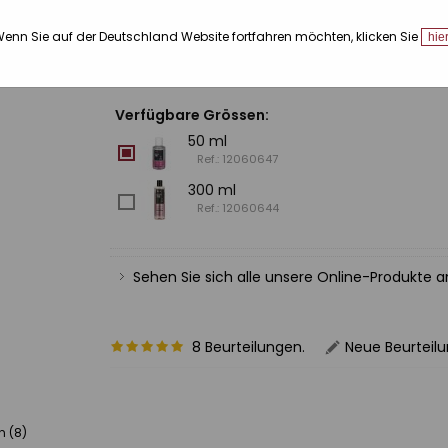
Klinisch getestet.
enn Sie auf der Deutschland Website fortfahren möchten, klicken Sie
hie
0% Parfüm - 0% Alkohol – Geeignet für empﬁnd
Verfügbare Grössen:
50 ml
Ref.: 12060647
300 ml
Ref.: 12060644
Sehen Sie sich alle unsere Online-Produkte 
8 Beurteilungen.
Neue Beurteil
n (8)