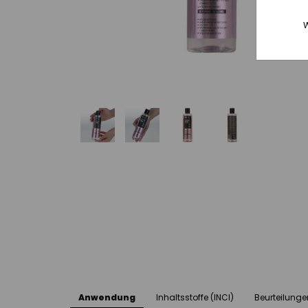
W
Anwendung
Inhaltsstoffe (INCI)
Beurteilunge