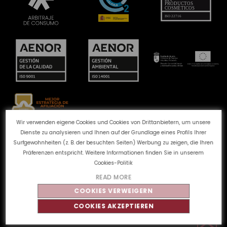
Wir verwenden eigene Cookies und Cookies von Drittanbietern, um unsere
Dienste zu analysieren und Ihnen auf der Grundlage eines Profils Ihrer
Beschwerdekanal
Cookie-Richtlinie
Surfgewohnheiten (z. B. der besuchten Seiten) Werbung zu zeigen, die Ihren
Datenschutzbestimmungen
Rechtlicher Hinweis
Präferenzen entspricht. Weitere Informationen finden Sie in unserem
Qualität und Umwelt
Cookies-Politik
READ MORE
COOKIES VERWEIGERN
©
Tahe
2026 - Alle Rechte vorbehalten
COOKIES AKZEPTIEREN