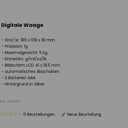
Digitale Waage
- Gröe: 180 x 139 x 18 mm
- Präzision: 1g
- Maximalgewicht: 5 kg
- Einheiten: g/ml/oz/lb
- Bildschirm LCD 41 x 18.5 mm
- automatisches Abschalten
- 2 Batterien AAA
- Hintergrund in Silber
Ref.: 12165101
0 Beurteilungen.
Neue Beurteilung