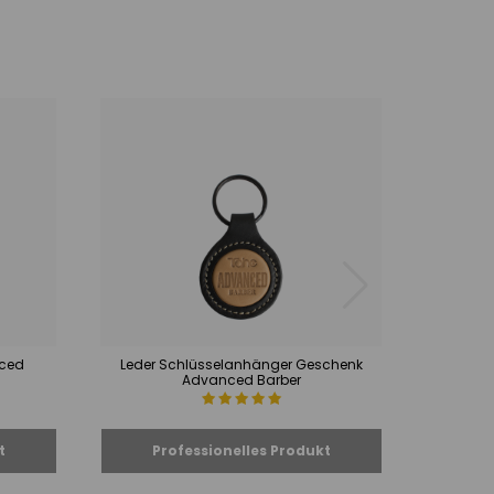
nced
Leder Schlüsselanhänger Geschenk
Barts
Advanced Barber