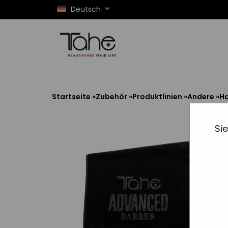
Deutsch
Startseite
»
Zubehör
»
Produktlinien
»
Andere
»
Ha
Si