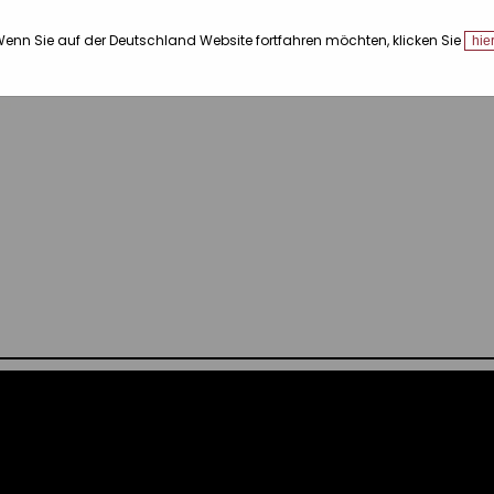
enn Sie auf der Deutschland Website fortfahren möchten, klicken Sie
hie
0 Beurteilungen.
Neue Beurteil