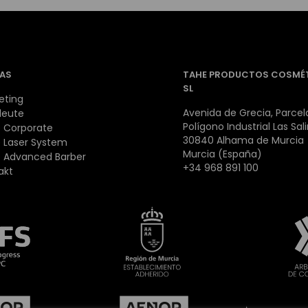
AS
TAHE PRODUCTOS COSMÉ
SL
eting
Avenida de Grecia, Parcela
leute
Polígono Industrial Las Sal
 Corporate
30840 Alhama de Murcia
 Laser System
Murcia (España)
 Advanced Barber
+34 968 891 100
akt