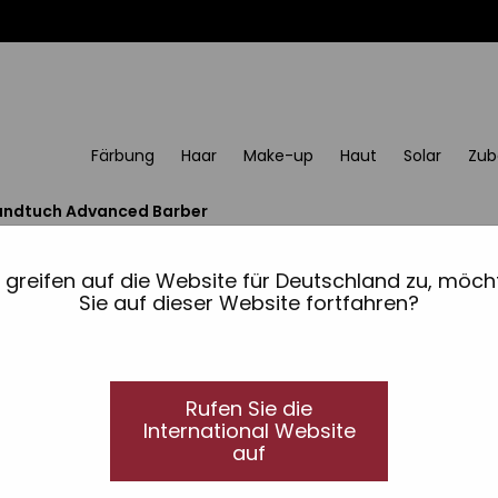
Färbung
Haar
Make-up
Haut
Solar
Zub
ndtuch Advanced Barber
Handtuch Advanced B
e greifen auf die Website für Deutschland zu, möch
Sie auf dieser Website fortfahren?
Recycling-Baumwoll-Handtuch. 440g - 2 Umh
Maße: 90 x 50 cm.
Rufen Sie die
International Website
Ref.: 11001099
auf
Sehen Sie sich alle unsere Online-Produkte 