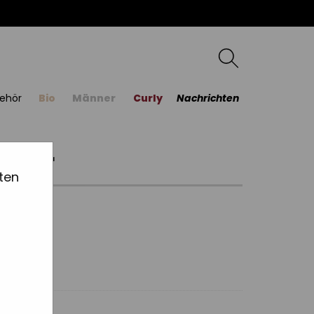
ehör
Bio
Männer
Curly
Nachrichten
arber
ten
änge.
an
ANDERE