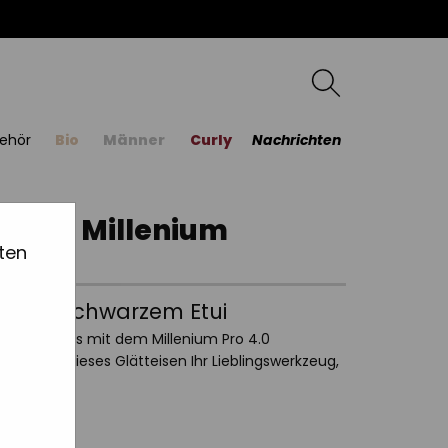
ehör
Bio
Männer
Curly
Nachrichten
teisen Millenium
ten
n | Mit Schwarzem Etui
iöses Erlebnis mit dem Millenium Pro 4.0
ege, wird dieses Glätteisen Ihr Lieblingswerkzeug,
.