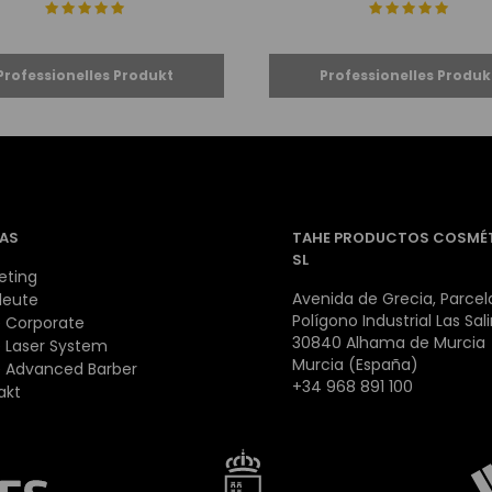
AS
TAHE PRODUCTOS COSMÉ
SL
eting
Avenida de Grecia, Parcela
leute
Polígono Industrial Las Sal
 Corporate
30840 Alhama de Murcia
 Laser System
Murcia (España)
 Advanced Barber
+34 968 891 100
akt