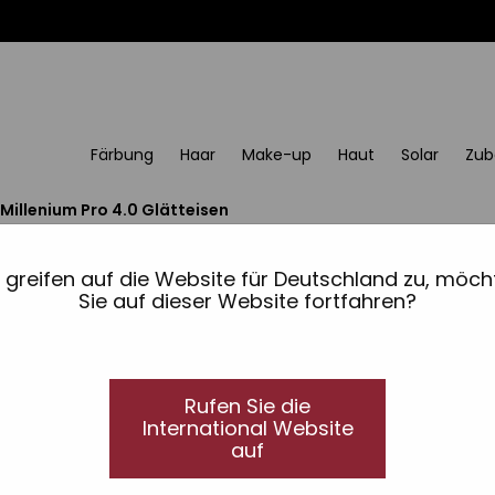
Färbung
Haar
Make-up
Haut
Solar
Zub
Millenium Pro 4.0 Glätteisen
Millenium Pro 4.0 Glät
e greifen auf die Website für Deutschland zu, möch
Mit Keramikbeschichtung
Sie auf dieser Website fortfahren?
Professionelles Haar-Glätteise
Verwandeln Sie Ihre Styling-Routine in ein luxur
Glätteisen. Entworfen für Perfektion und Haarpfl
Rufen Sie die
um jedes Mal einen makellosen Look zu erzielen
International Website
auf
Keramikbeschichtete Platten.
Negativ-Ionen-Technologie.