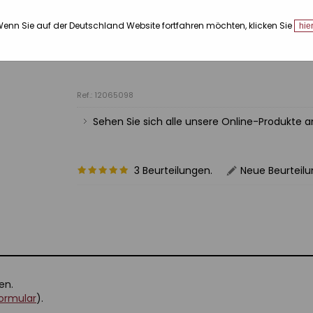
Ergonomisches und rutschfestes Design.
enn Sie auf der Deutschland Website fortfahren möchten, klicken Sie
Schnelles Aufheizen mit dualem MCH.
hie
Automatische Abschaltung nach 60 Minute
360º drehbares Kabel.
Ref.: 12065098
Sehen Sie sich alle unsere Online-Produkte 
3 Beurteilungen.
Neue Beurteil
en.
ormular
).