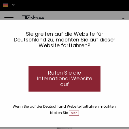
Startseite
»
Haar
»
Produktlinien
»
Gold
»
Miracle Gold
»
Intensive Anti-Frizz-Behandlung
Sie greifen auf die Website für
mit sofortiger Wirkung
Deutschland zu, möchten Sie auf dieser
Website fortfahren?
Rufen Sie die
International Website
auf
Wenn Sie auf der Deutschland Website fortfahren möchten,
klicken Sie
hier