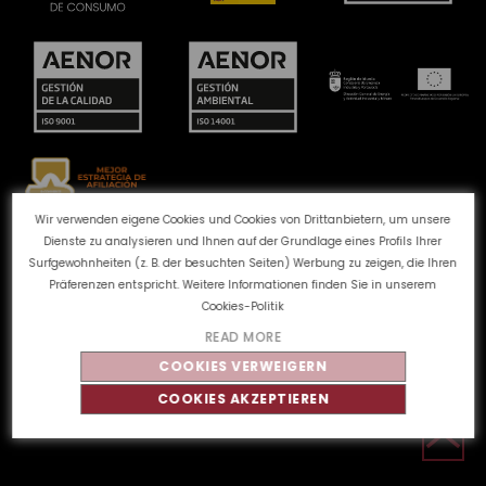
Wir verwenden eigene Cookies und Cookies von Drittanbietern, um unsere
Dienste zu analysieren und Ihnen auf der Grundlage eines Profils Ihrer
Beschwerdekanal
Cookie-Richtlinie
Surfgewohnheiten (z. B. der besuchten Seiten) Werbung zu zeigen, die Ihren
Datenschutzbestimmungen
Rechtlicher Hinweis
Präferenzen entspricht. Weitere Informationen finden Sie in unserem
Qualität und Umwelt
Cookies-Politik
READ MORE
COOKIES VERWEIGERN
©
Tahe
2026 - Alle Rechte vorbehalten
COOKIES AKZEPTIEREN