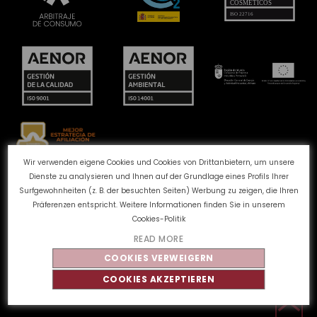
Wir verwenden eigene Cookies und Cookies von Drittanbietern, um unsere
Dienste zu analysieren und Ihnen auf der Grundlage eines Profils Ihrer
Beschwerdekanal
Cookie-Richtlinie
Surfgewohnheiten (z. B. der besuchten Seiten) Werbung zu zeigen, die Ihren
Datenschutzbestimmungen
Rechtlicher Hinweis
Präferenzen entspricht. Weitere Informationen finden Sie in unserem
Qualität und Umwelt
Cookies-Politik
READ MORE
COOKIES VERWEIGERN
©
Tahe
2026 - Alle Rechte vorbehalten
COOKIES AKZEPTIEREN