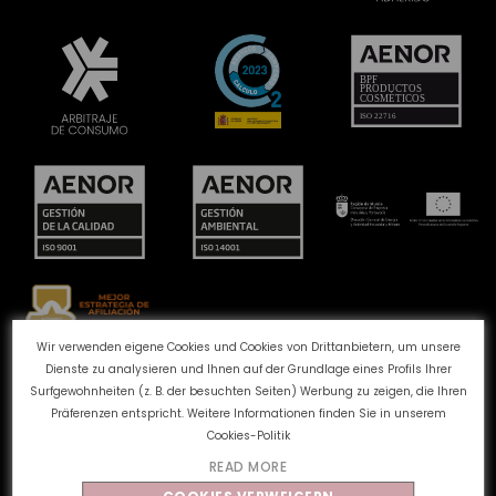
Wir verwenden eigene Cookies und Cookies von Drittanbietern, um unsere
Dienste zu analysieren und Ihnen auf der Grundlage eines Profils Ihrer
Beschwerdekanal
Cookie-Richtlinie
Surfgewohnheiten (z. B. der besuchten Seiten) Werbung zu zeigen, die Ihren
Datenschutzbestimmungen
Rechtlicher Hinweis
Präferenzen entspricht. Weitere Informationen finden Sie in unserem
Qualität und Umwelt
Cookies-Politik
READ MORE