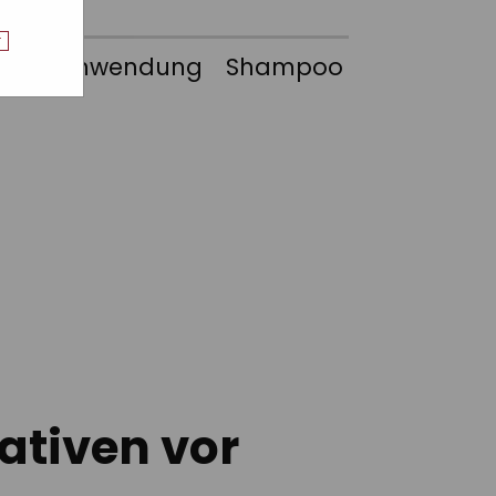
r
liche Anwendung Shampoo
nativen vor