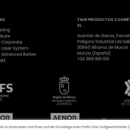
AS
TAHE PRODUCTOS COSMÉ
SL
eting
Avenida de Grecia, Parcela
leute
Polígono Industrial Las Sal
 Corporate
30840 Alhama de Murcia
 Laser System
Murcia (España)
 Advanced Barber
+34 968 891 100
akt
e zu analysieren und Ihnen auf der Grundlage eines Profils Ihrer Surfgewohnheiten (z.