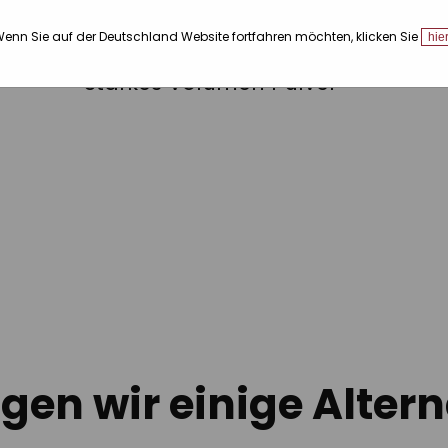
Schenken Sie Schönheit
enn Sie auf der Deutschland Website fortfahren möchten, klicken Sie
hie
Pack Advanced Barber: Täg
Starkes Volumen Pulver
gen wir einige Alter