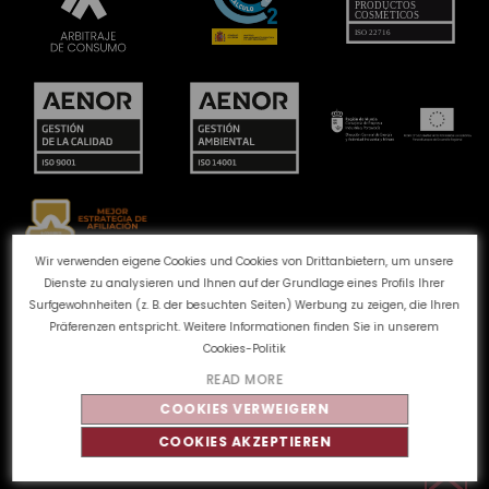
Wir verwenden eigene Cookies und Cookies von Drittanbietern, um unsere
Dienste zu analysieren und Ihnen auf der Grundlage eines Profils Ihrer
Beschwerdekanal
Cookie-Richtlinie
Surfgewohnheiten (z. B. der besuchten Seiten) Werbung zu zeigen, die Ihren
Datenschutzbestimmungen
Rechtlicher Hinweis
Präferenzen entspricht. Weitere Informationen finden Sie in unserem
Qualität und Umwelt
Cookies-Politik
READ MORE
COOKIES VERWEIGERN
©
Tahe
2026 - Alle Rechte vorbehalten
COOKIES AKZEPTIEREN