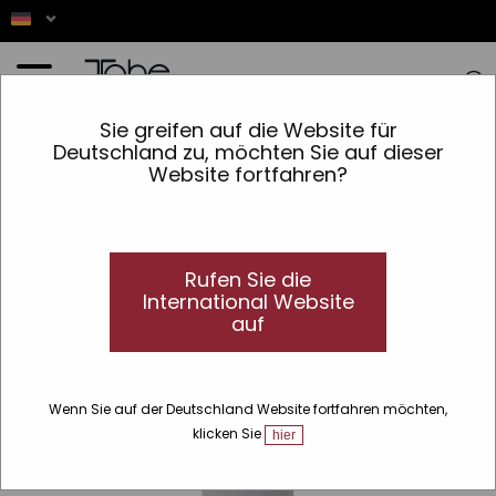
Startseite
»
Haar
»
Haartyp
»
blondes und graues Haar
»
Silber Ton Heilung Shampoo
Sie greifen auf die Website für
Deutschland zu, möchten Sie auf dieser
Website fortfahren?
Rufen Sie die
International Website
auf
Wenn Sie auf der Deutschland Website fortfahren möchten,
klicken Sie
hier