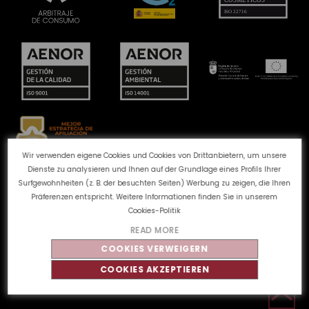
Wir verwenden eigene Cookies und Cookies von Drittanbietern, um unsere
Dienste zu analysieren und Ihnen auf der Grundlage eines Profils Ihrer
Beschwerdekanal
Cookie-Richtlinie
Surfgewohnheiten (z. B. der besuchten Seiten) Werbung zu zeigen, die Ihren
Datenschutzbestimmungen
Rechtlicher Hinweis
Präferenzen entspricht. Weitere Informationen finden Sie in unserem
Qualität und Umwelt
Cookies-Politik
READ MORE
COOKIES VERWEIGERN
©
Tahe
2026 - Alle Rechte vorbehalten
COOKIES AKZEPTIEREN