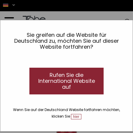
Startseite
»
Haar
»
Art von Produkt
»
Leave-in-Conditioner
»
Haaröl SOS Protect
Sie greifen auf die Website für
Deutschland zu, möchten Sie auf dieser
Website fortfahren?
Rufen Sie die
International Website
auf
Wenn Sie auf der Deutschland Website fortfahren möchten,
klicken Sie
hier