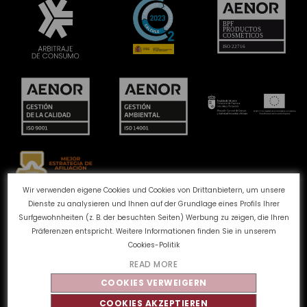
Wir verwenden eigene Cookies und Cookies von Drittanbietern, um unsere
Dienste zu analysieren und Ihnen auf der Grundlage eines Profils Ihrer
Beschwerdekanal
Cookie-Richtlinie
Surfgewohnheiten (z. B. der besuchten Seiten) Werbung zu zeigen, die Ihren
Datenschutzbestimmungen
Rechtlicher Hinweis
Präferenzen entspricht. Weitere Informationen finden Sie in unserem
Qualität und Umwelt
Cookies-Politik
READ MORE
COOKIES VERWEIGERN
©
Tahe
2026 - Alle Rechte vorbehalten
COOKIES AKZEPTIEREN