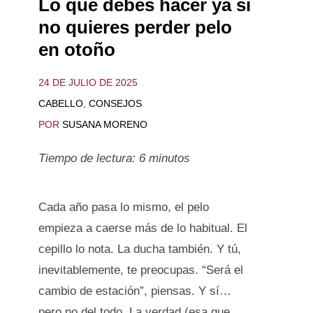
Lo que debes hacer ya si
no quieres perder pelo
en otoño
24 DE JULIO DE 2025
CABELLO
,
CONSEJOS
POR
SUSANA MORENO
Tiempo de lectura:
6
minutos
Cada año pasa lo mismo, el pelo
empieza a caerse más de lo habitual. El
cepillo lo nota. La ducha también. Y tú,
inevitablemente, te preocupas. “Será el
cambio de estación”, piensas. Y sí…
pero no del todo. La verdad (esa que