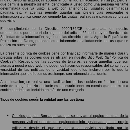
ni dato personal alguno, ni accede al contenido almacenado en su pc, pero sí
que permite a nuestro sistema identificarle a usted como una persona visitante
determinada que ya visitó la web con anterioridad, visualizó determinadas
páginas, etc. y además permite guardar sus preferencias personales e
información técnica como por ejemplo las visitas realizadas o páginas concretas
que visite.
En cumplimiento de la Directiva 2009/136/CE, desarrollada en nuestro
ordenamiento por el apartado segundo del artículo 22 de la Ley de Servicios de
Sociedad de la Información, siguiendo las directrices de la Agencia Española de
Protección de Datos, procedemos a informarle detalladamente del uso que se
realiza en nuestra web.
La presente política de cookies tiene por finalidad informarle de manera clara y
precisa sobre las cookies que se utilizan en nuestro Sitio Web (la “Política de
Cookies”). Respecto de las cookies de terceros, es decir aquellas que son
ajenas a nuestro sitio web, no podemos hacernos responsables del contenido y
veracidad de las políticas de privacidad que ellos incluyen por lo que la
información que le ofrecemos es siempre con referencia a la fuente.
A continuación, se realiza una clasificación de las cookies en función de una
serie de categorías. No obstante es necesario tener en cuenta que una misma
cookie puede estar incluida en más de una categoría.
Tipos de cookies según la entidad que las gestiona
Cookies propias:
Son aquellas que se envían al equipo terminal de la
persona visitante desde un equipoodominio gestionado por el propio
editor y desde el que se presta el servicio solicitado por la