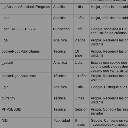
_hjAbsoluteSessionInProgress
Analítica
1 día
Hotjar, análisis de usab
_hjid
Analítica
1 año
Hotjar, análisis de usab
_gat_UA-38831097-2
Publicidad
1 día
Google. Asociada a Doub
adquisición de créditos
_ga
Analítica
2 años
Propia. Recuerda las pr
visitante
cookieRgpdPublicitarias
Técnica
10
Propia. Recuerda las pr
años
visitante
_uetsid
Analítica
1 día
Esta es una cookie que u
de una cookie de rastre
usuario que ya ha visita
cookieRgpdAnaliticas
Técnica
10 años
Propia. Recuerda las pr
visitante
_gid
Analítica
1 día
Google. Distingue a los 
currency
Técnica
1 mes
Propia. Recuerda las pr
visitante
PHPSESSID
Técnica
Session
Propia. Controla las ses
servidor
NID
Publicidad
6
Google. Contiene un val
meses
navegadores y dispositi