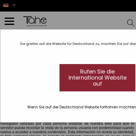
Startseite
»
Política de Cookies
Sie greifen auf die Website für Deutschland zu, möchten Sie auf die
CONFIGURAR
En la web https://tahecosmetics.com (en adelante, el Sitio Web) utilizamos
Rufen Sie die
cookies para facilitar la relación de las personas visitantes con nuestro contenido
International Website
y para permitir elaborar estadísticas sobre las visitas que recibimos. Le
informamos que podemos utilizar cookies con la finalidad de facilitar su
auf
navegación a través del Sitio Web, distinguirle de otras personas visitantes,
proporcionarle una mejor experiencia en el uso del mismo, e identificar
problemas para mejorar nuestro Sitio Web. Asimismo, en caso de que preste su
consentimiento, utilizaremos cookies que nos permitan obtener más información
acerca de sus preferencias y personalizar nuestro Sitio Web de conformidad con
sus intereses individuales.
Wenn Sie auf der Deutschland Website fortfahren möchten,
¿Qué son las cookies?
Se denominan cookies a unos pequeños archivos que se graban en el
navegador utilizado por cada persona visitante de nuestra web para que el
servidor pueda recordar la visita de la persona usuaria con posterioridad cuando
vuelva a acceder a nuestros contenidos. Esta información no revela su identidad,