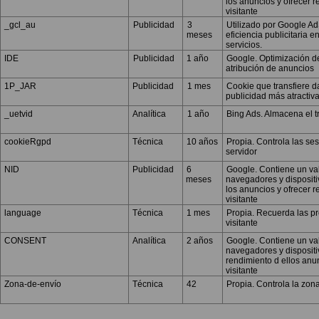
los anuncios y ofrecer
visitante
_gcl_au
Publicidad
3
Utilizado por Google A
meses
eficiencia publicitaria e
servicios.
IDE
Publicidad
1 año
Google. Optimización de
atribución de anuncios
1P_JAR
Publicidad
1 mes
Cookie que transfiere d
publicidad más atractiv
_uetvid
Analítica
1 año
Bing Ads. Almacena el t
cookieRgpd
Técnica
10 años
Propia. Controla las ses
servidor
NID
Publicidad
6
Google. Contiene un val
meses
navegadores y dispositi
los anuncios y ofrecer
visitante
language
Técnica
1 mes
Propia. Recuerda las pr
visitante
CONSENT
Analítica
2 años
Google. Contiene un val
navegadores y dispositiv
rendimiento d ellos anu
visitante
Zona-de-envío
Técnica
42
Propia. Controla la zon