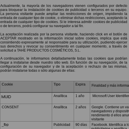
Actualmente, la mayoría de los navegadores vienen configurados por defecto
para bloquear la instalación de cookies de publicidad o terceros en su equipo.
La persona visitante puede ampliar las restricciones de origen, impidiendo la
entrada de cualquier tipo de cookie, o eliminar dichas restricciones, aceptando la
entrada de cualquier tipo de cookies. Si le interesa admitir cookies de publicidad
o de terceros, podrá configurar su navegador a tal fin.
La aceptación realizada por la persona visitante, haciendo click en el botón de
ACEPTAR mostrado en la información inicial sobre cookies, implica que está
consintiendo expresamente al responsable para su utilización, pudiendo ejercer
sus derechos y revocar su consentimiento en cualquier momento, a través de
solicitud a TAHE PRODUCTOS COSMÉTICOS, S.L.
A continuación, le informamos detalladamente todas las cookies que podrían
llegar a instalarse desde nuestro sitio web. En función de su navegación, de la
configuración de su navegador y de la aceptación o rechazo de las mismas,
podrán instalarse todas o sólo algunas de ellas:
Cookie
Tipo
Expira
Finalidad y más inform
MUID
Analítica
1 año
Microsoft User Identifie
CONSENT
Analítica
2 años
Google. Contiene un val
navegadores y dispositiv
rendimiento d ellos anu
visitante
_fbp
Publicidad
90 días
Facebook. Identifica a lo
publicitarios y analítica