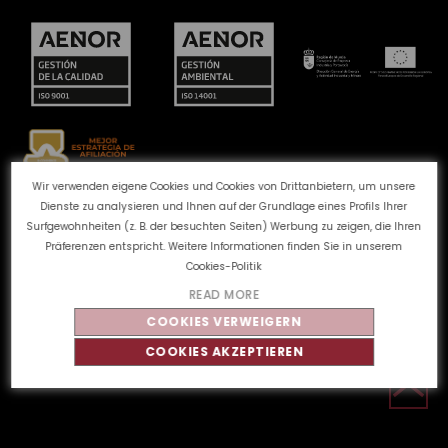
Wir verwenden eigene Cookies und Cookies von Drittanbietern, um unsere
Dienste zu analysieren und Ihnen auf der Grundlage eines Profils Ihrer
Beschwerdekanal
Cookie-Richtlinie
Surfgewohnheiten (z. B. der besuchten Seiten) Werbung zu zeigen, die Ihren
Datenschutzbestimmungen
Rechtlicher Hinweis
Präferenzen entspricht. Weitere Informationen finden Sie in unserem
Qualität und Umwelt
Cookies-Politik
READ MORE
COOKIES VERWEIGERN
©
Tahe
2026 - Alle Rechte vorbehalten
COOKIES AKZEPTIEREN