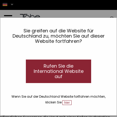
Startseite
»
Tägliche Gesichtsroutine Feuchtigkeitszufuhr
Sie greifen auf die Website für
Deutschland zu, möchten Sie auf dieser
Website fortfahren?
Rufen Sie die
International Website
auf
Tägliche Gesichtspflege
Feuchtigkeitsspendend - Aufhellend mit
Exosomen
Ihre Haut, gepflegt von Sonnenaufgang
Wenn Sie auf der Deutschland Website fortfahren möchten,
bis Sonnenuntergang
klicken Sie
hier
Jede Haut hat ihren eigenen Rhythmus... und dieses Ritual
begleitet Sie jeden Moment des Tages. Morgens wecken die