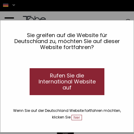
Startseite
»
Haar
»
Produktlinien
»
Magic
»
Magic Rizos
»
Haarstyling-Schaum
Sie greifen auf die Website für
Deutschland zu, möchten Sie auf dieser
Website fortfahren?
CURLY
Rufen Sie die
International Website
auf
Wenn Sie auf der Deutschland Website fortfahren möchten,
klicken Sie
hier