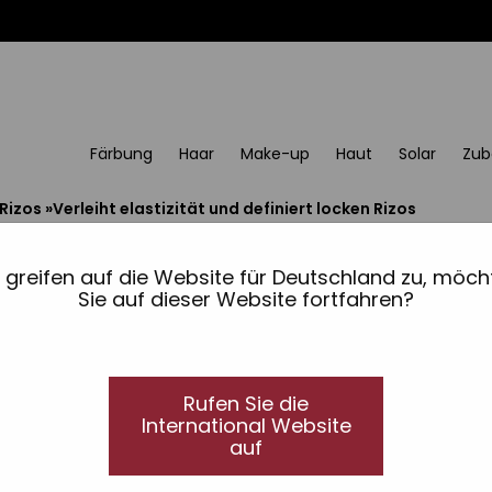
Färbung
Haar
Make-up
Haut
Solar
Zub
Rizos
»
Verleiht elastizität und definiert locken Rizos
Verleiht elastizität un
Magic Rizos
e greifen auf die Website für Deutschland zu, möch
Sie auf dieser Website fortfahren?
Wiederbelebende Creme, das das Haar elastisch
Frizz, 48 Stunden definierte Locken und maxima
exklusiver Öl.
Rufen Sie die
International Website
auf
Verfügbare Grössen: