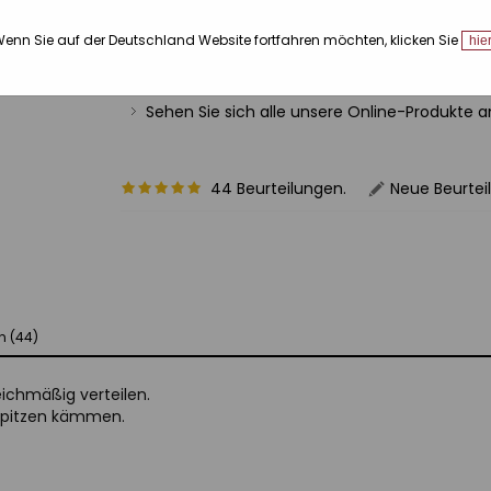
250 ml
enn Sie auf der Deutschland Website fortfahren möchten, klicken Sie
hie
Ref.: 12072248
Sehen Sie sich alle unsere Online-Produkte 
44 Beurteilungen.
Neue Beurtei
n (44)
ichmäßig verteilen.
 Spitzen kämmen.