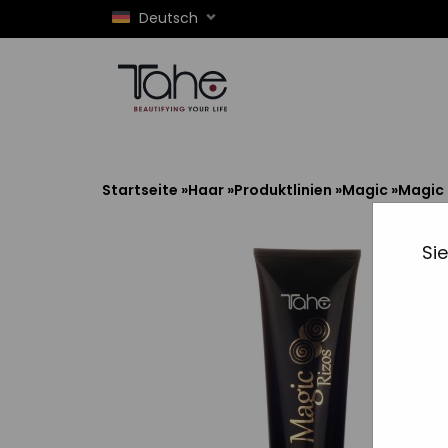
Deutsch
Startseite
»
Haar
»
Produktlinien
»
Magic
»
Magic 
Si