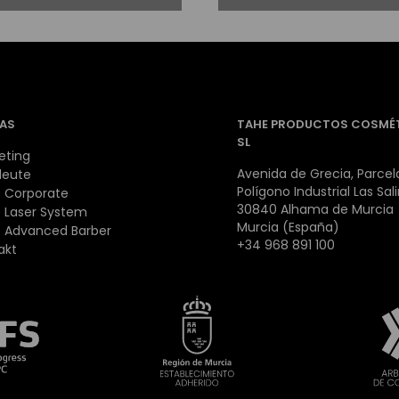
AS
TAHE PRODUCTOS COSMÉ
SL
eting
Avenida de Grecia, Parcela
leute
Polígono Industrial Las Sal
 Corporate
30840 Alhama de Murcia
 Laser System
Murcia (España)
 Advanced Barber
+34 968 891 100
akt