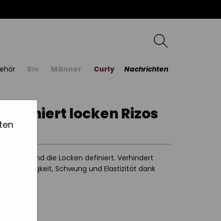
ehör
Bio
Männer
Curly
Nachrichten
d definiert locken Rizos
ten
 macht und die Locken definiert. Verhindert
le Feuchtigkeit, Schwung und Elastizität dank