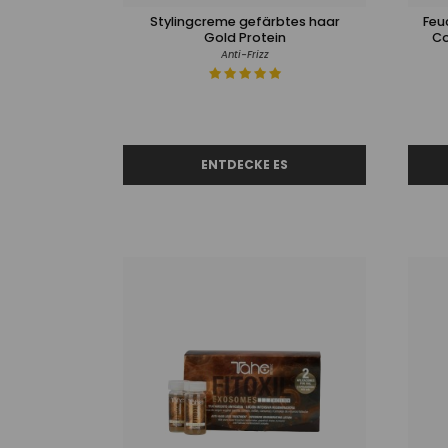
Stylingcreme gefärbtes haar
Feu
Gold Protein
Co
Anti-Frizz