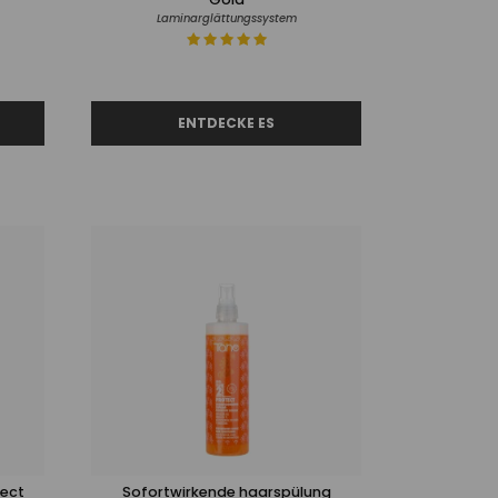
Laminarglättungssystem
tect
Sofortwirkende haarspülung