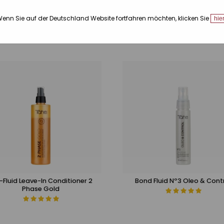
O
MASKE
LEAVE-IN-
TREATMENT
enn Sie auf der Deutschland Website fortfahren möchten, klicken Sie
hie
CONDITIONER
-Fluid Leave-In Conditioner 2
Bond Fluid Nº3 Oleo & Cont
Phase Gold