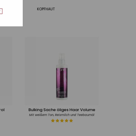
BOOSTERS
KOPFHAUT
r
rol
Bulking Sache öliges Haar Volume
Mit weißem Ton, Reismilch und Teebaumöl