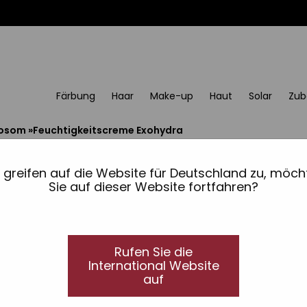
Färbung
Haar
Make-up
Haut
Solar
Zub
xosom
»
Feuchtigkeitscreme Exohydra
Feuchtigkeitscreme Ex
Exosom
e greifen auf die Website für Deutschland zu, möch
Sie auf dieser Website fortfahren?
Mit Exosomen und Peptiden
Feuchtigkeitscreme mit Exoso
Rufen Sie die
Entdecke eine Feuchtigkeitscreme, die über da
International Website
Cream ist eine hochmoderne Formel, die die bio
auf
Exosomen mit der Präzision biomimetischer Pep