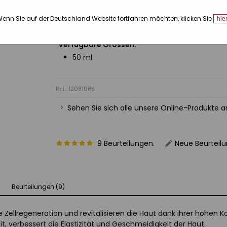
Eine Synergie, die entwickelt wurde, um den A
will: echte Strahlkraft, sichtbare Festigkeit un
enn Sie auf der Deutschland Website fortfahren möchten, klicken Sie
hie
Verfügbare Grössen:
50 ml
Ref.: 12081085
Sehen Sie sich alle unsere Online-Produkte 
9 Beurteilungen.
Neue Beurteil
Beurteilungen (9)
ie Zellregeneration und revitalisieren die Haut dank ihrer hohen 
it, verbessert die Elastizität und Geschmeidigkeit der Haut.