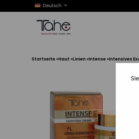
Deutsch
Startseite
»
Haut
»
Linien
»
Intense
»
Intensives E
Si