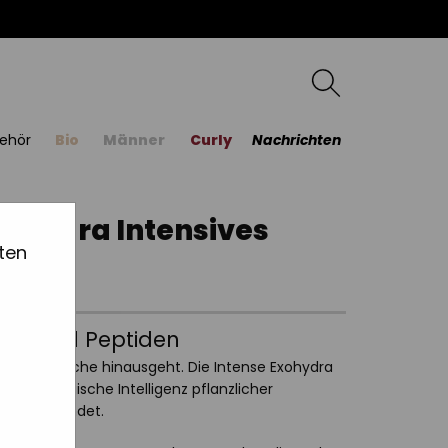
ehör
Bio
Männer
Curly
Nachrichten
ohydra Intensives
ten
men und Peptiden
s Gewöhnliche hinausgeht. Die Intense Exohydra
technologische Intelligenz pflanzlicher
tide verbindet.