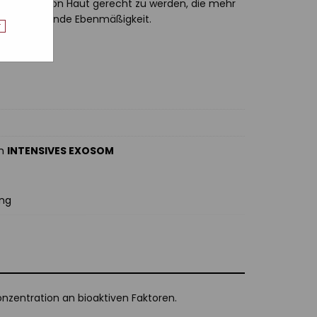
nsprüchen von Haut gerecht zu werden, die mehr
d langanhaltende Ebenmäßigkeit.
r
an
INTENSIVES EXOSOM
ung
Konzentration an bioaktiven Faktoren.