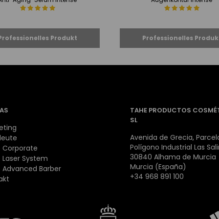
AS
TAHE PRODUCTOS COSMÉ
SL
eting
Avenida de Grecia, Parcela
leute
Polígono Industrial Las Sal
 Corporate
30840 Alhama de Murcia
 Laser System
Murcia (España)
 Advanced Barber
+34 968 891 100
akt