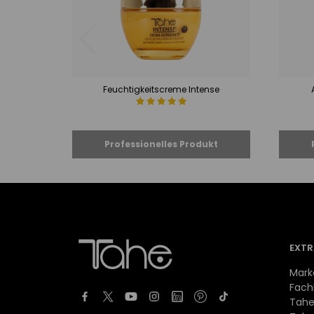
Feuchtigkeitscreme Intense
EXTR
Mark
Fach
Tahe