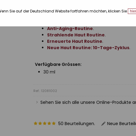
Schönheitstipps
enn Sie auf der Deutschland Website fortfahren möchten, klicken Sie
hie
Tägliche Gesichtspflege-Routine (Mo
Tägliche Gesichtspflege-Routine (Ab
Anti-Aging-Routine
.
Strahlende Haut Routine
.
Erneuerte Haut Routine
.
Neue Haut Routine: 10-Tage-Zyklus
.
Verfügbare Grössen:
30 ml
Ref.: 12081002
Sehen Sie sich alle unsere Online-Produkte 
50 Beurteilungen.
Neue Beurtei