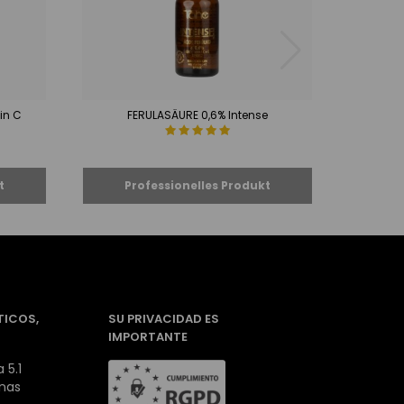
in C
FERULASÄURE 0,6% Intense
Spezie
TICOS,
SU PRIVACIDAD ES
IMPORTANTE
 5.1
inas