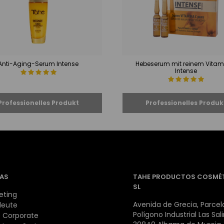
Anti-Aging-Serum Intense
Hebeserum mit reinem Vitam
Intense
AS
TAHE PRODUCTOS COSMÉ
SL
eting
Avenida de Grecia, Parcela
leute
Polígono Industrial Las Sal
 Corporate