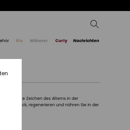
ehör
Bio
Männer
Curly
Nachrichten
ten
die hilft, die Zeichen des Alterns in der
gend im Blick, regenerieren und nähren Sie in der