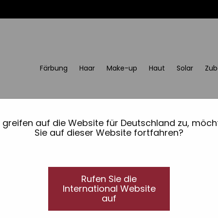
Färbung
Haar
Make-up
Haut
Solar
Zub
Augenkontur Intense
e greifen auf die Website für Deutschland zu, möch
Sehr leichte, flüssige und samtige Textur
Sie auf dieser Website fortfahren?
Augenkontur
Sehr leichte, flüssige und samtige Texturformel, 
Augenkontur zu reduzieren. Bewahren Sie die Ju
Rufen Sie die
Tiefe.
International Website
auf
Präsentiert in Monodrop-Verpackungen.