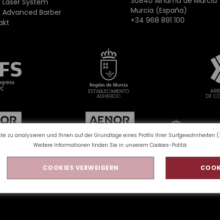
30840 Alhama de Murcia
 Laser System
Murcia (España)
 Advanced Barber
+34 968 891 100
akt
e zu analysieren und Ihnen auf der Grundlage eines Profils Ihrer Surfgewohnheiten (z.
Weitere Informationen finden Sie in unserem
Cookies-Politik
COOKIES VERWEIGERN
COOK
nschutzbestimmungen
Rechtlicher Hinweis
Qualität un