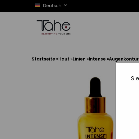
Deutsch
Startseite
»
Haut
»
Linien
»
Intense
»
Augenkontur
Si