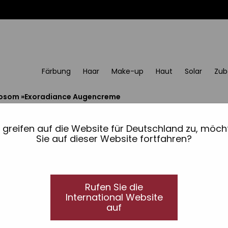
Färbung
Haar
Make-up
Haut
Solar
Zub
xosom
»
Exoradiance Augencreme
Exoradiance Augencre
e greifen auf die Website für Deutschland zu, möch
Mit Exosomen und Vitamin C
Sie auf dieser Website fortfahren?
EXORADIANCE AUGENKONTUR mi
Hellt den Blick auf, wirkt abschwellend und 
Rufen Sie die
International Website
Spezielle Pflege für die Augenpartie mit
exosom
auf
und koffein
, die synergetisch wirken, um den 
reduzieren und die festigkeit der empfindlichen