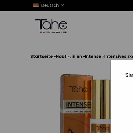
Deutsch
Startseite
»
Haut
»
Linien
»
Intense
»
Intensives E
Si