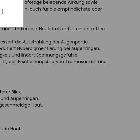
gt für eine sofortige belebende wirkung sowie
lle hauttypen, auch für die empfindlichste oder
r
 und stärken die Hautstruktur für eine straffere
essert die Ausstrahlung der Augenpartie.
reduziert Hyperpigmentierung bei Augenringen.
gkeit und lindert Spannungsgefühle.
 hilft, das Erscheinungsbild von Tränensäcken und
erer Blick.
 und Augenringen.
d geschmeidige Haut.
müde Haut.