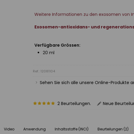
Weitere Informationen zu den exosomen von In
Exosomen-antioxidans- und regeneration
Verfügbare Grössen:
20 ml
Ref.: 12081104
Sehen Sie sich alle unsere Online-Produkte 
2 Beurteilungen.
Neue Beurteil
Video
Anwendung
Inhaltsstoffe (INCI)
Beurteilungen (2)