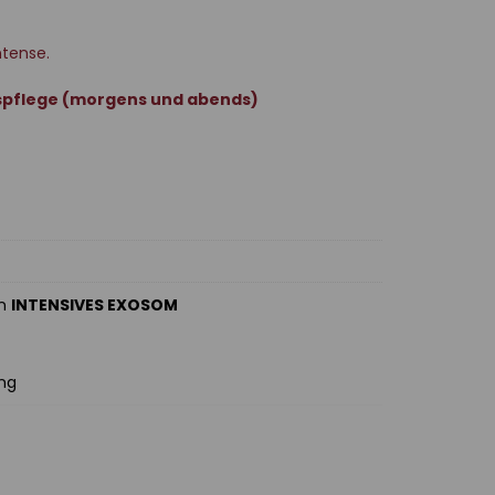
tense.
spflege (morgens und abends)
an
INTENSIVES EXOSOM
ung