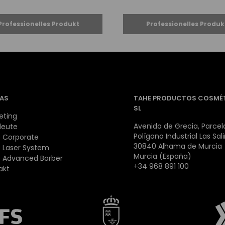
AS
TAHE PRODUCTOS COSMÉ
SL
eting
Avenida de Grecia, Parcela
leute
Polígono Industrial Las Sal
 Corporate
30840 Alhama de Murcia
 Laser System
Murcia (España)
 Advanced Barber
+34 968 891 100
akt