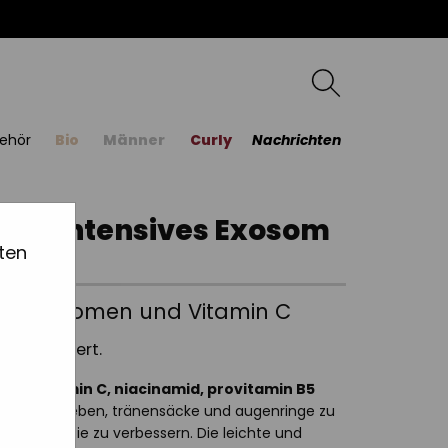
ehör
Bio
Männer
Curly
Nachrichten
me Intensives Exosom
ten
t Exosomen und Vitamin C
revitalisiert.
en, vitamin C, niacinamid, provitamin B5
blick zu beleben, tränensäcke und augenringe zu
 augenpartie zu verbessern. Die leichte und