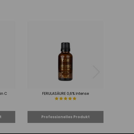
in C
FERULASÄURE 0,6% Intense
Intense
+ Vi