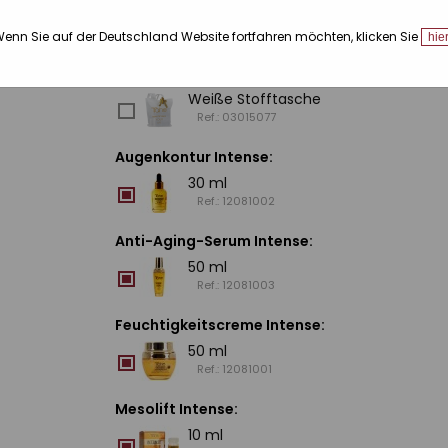
Geschenktasche (zur Auswahl)
:
enn Sie auf der Deutschland Website fortfahren möchten, klicken Sie
hie
Tasche
Ref.: 12081074
Weiße Stofftasche
Ref.: 03015077
Augenkontur Intense
:
30 ml
Ref.: 12081002
Anti-Aging-Serum Intense
:
50 ml
Ref.: 12081003
Feuchtigkeitscreme Intense
:
50 ml
Ref.: 12081001
Mesolift Intense
:
10 ml