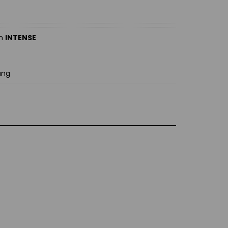
an
INTENSE
ung