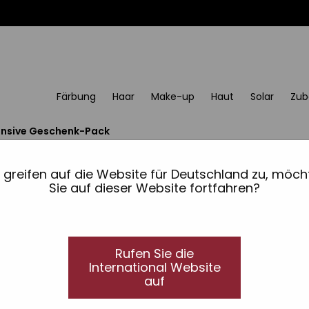
Färbung
Haar
Make-up
Haut
Solar
Zub
tensive Geschenk-Pack
Spezielle intensive G
e greifen auf die Website für Deutschland zu, möch
Sie auf dieser Website fortfahren?
Enthält:
Feuchtigkeitscreme.
Anti-Aging-Serum.
Rufen Sie die
Hebeserum mit reinem Vitamin C.
International Website
Mesolift.
auf
Stofftasche.