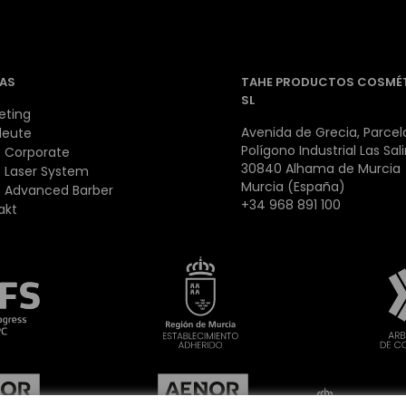
AS
TAHE PRODUCTOS COSMÉ
SL
eting
Avenida de Grecia, Parcela
leute
Polígono Industrial Las Sal
 Corporate
30840 Alhama de Murcia
 Laser System
Murcia (España)
 Advanced Barber
+34 968 891 100
akt