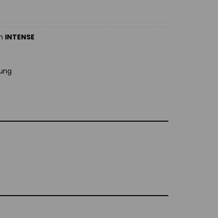
an
INTENSE
lung