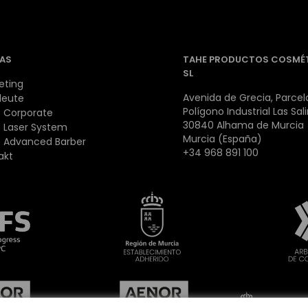
AS
TAHE PRODUCTOS COSMÉ
SL
eting
Avenida de Grecia, Parcela
leute
Polígono Industrial Las Sal
 Corporate
30840 Alhama de Murcia
 Laser System
Murcia (España)
 Advanced Barber
+34 968 891 100
akt