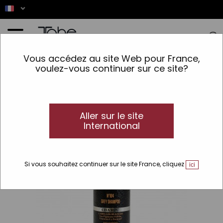
Accueil
>
Cheveux
>
Type de cheveux
>
Cheveux Blonds et Cheveux Blancs
>
Vous accédez au site Web pour France,
Shampooing pour cheveux blancs Nº104 Grey
voulez-vous continuer sur ce site?
Aller sur le site
International
Si vous souhaitez continuer sur le site France, cliquez
ici